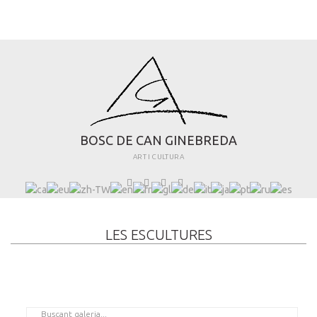
B
O
S
C
D
E
C
A
N
G
I
N
E
B
R
E
D
A
ART I CULTURA
LES ESCULTURES