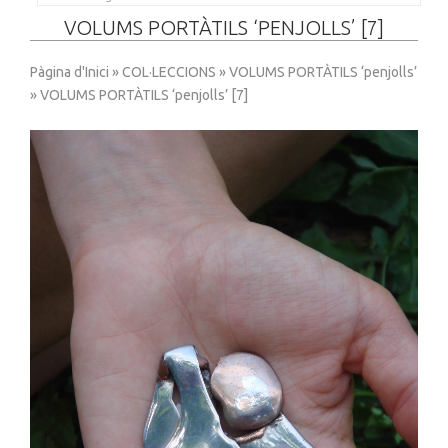
VOLUMS PORTÀTILS ‘PENJOLLS’ [7]
Pàgina d'Inici
»
COL·LECCIONS
»
VOLUMS PORTÀTILS ‘penjolls’
» VOLUMS PORTÀTILS ‘penjolls’ [7]