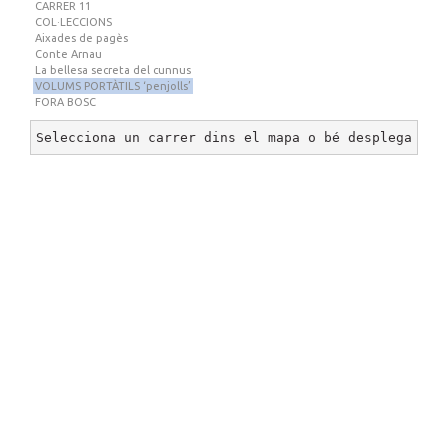
CARRER 11
COL·LECCIONS
Aixades de pagès
Conte Arnau
La bellesa secreta del cunnus
VOLUMS PORTÀTILS ‘penjolls’
FORA BOSC
Selecciona un carrer dins el mapa o bé desplega un 