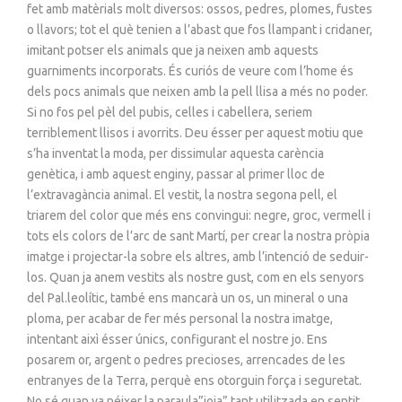
fet amb matèrials molt diversos: ossos, pedres, plomes, fustes
o llavors; tot el què tenien a l’abast que fos llampant i cridaner,
imitant potser els animals que ja neixen amb aquests
guarniments incorporats. És curiós de veure com l’home és
dels pocs animals que neixen amb la pell llisa a més no poder.
Si no fos pel pèl del pubis, celles i cabellera, seriem
terriblement llisos i avorrits. Deu ésser per aquest motiu que
s’ha inventat la moda, per dissimular aquesta carència
genètica, i amb aquest enginy, passar al primer lloc de
l’extravagància animal. El vestit, la nostra segona pell, el
triarem del color que més ens convingui: negre, groc, vermell i
tots els colors de l’arc de sant Martí, per crear la nostra pròpia
imatge i projectar-la sobre els altres, amb l’intenció de seduir-
los. Quan ja anem vestits als nostre gust, com en els senyors
del Pal.leolític, també ens mancarà un os, un mineral o una
ploma, per acabar de fer més personal la nostra imatge,
intentant aixì ésser únics, configurant el nostre jo. Ens
posarem or, argent o pedres precioses, arrencades de les
entranyes de la Terra, perquè ens otorguin força i seguretat.
No sé quan va néixer la paraula”joia” tant utilitzada en sentit