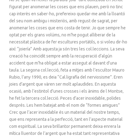
figurat per anomenar les coses que ens plauen, però no tinc
cap interès en saber-ho, prefereixo quedar-me amb la lloantó
del seu nom ambigu i misteriòs, amb regust de sagrat, per
anomenar les coses que ens costa de tenir. Jo que sempre he
optat per els grans volúms, no m’he pogut alliberar de la
necessitat plàstica de fer escultures portàtils, o si voleu dir-ho
així: “joiería” Amb aquesta ja són tres les col.leccions. La seva
creació ha coincidit sempre amb la recuperació d’algún
accident que m’ha obligat a estar assegut al davant d’una
taula. La segona col.lecció, feta a mitjes amb l’escultor Mauro
Rubio, l’any 1990, es deia “Cal.ligrafía del nerviosisme”. Eren
joies d’argent que vàren ser molt aplaudides. En aquesta
ocasió, amb l’estintol d’unes crosses i els ànims de l Montse,
he fet la tercera col.lecció. Peces d’acer inoxidable, polides
després. Les hem batejat amb el nom de “formes amigues”
Crec que l’acer inoxidable és un material del nostre temps,
que ens representa a la perfecció, tant en l’aspecte material
com espiritual. La seva brillantor permanent deixa enrera la
mítica lluentor de l’argent que ha estat tant representativa