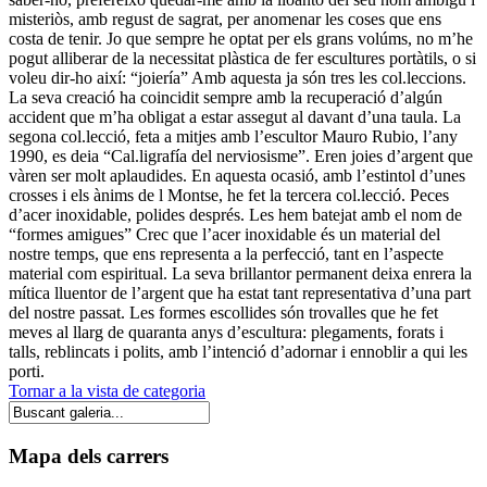
misteriòs, amb regust de sagrat, per anomenar les coses que ens
costa de tenir. Jo que sempre he optat per els grans volúms, no m’he
pogut alliberar de la necessitat plàstica de fer escultures portàtils, o si
voleu dir-ho així: “joiería” Amb aquesta ja són tres les col.leccions.
La seva creació ha coincidit sempre amb la recuperació d’algún
accident que m’ha obligat a estar assegut al davant d’una taula. La
segona col.lecció, feta a mitjes amb l’escultor Mauro Rubio, l’any
1990, es deia “Cal.ligrafía del nerviosisme”. Eren joies d’argent que
vàren ser molt aplaudides. En aquesta ocasió, amb l’estintol d’unes
crosses i els ànims de l Montse, he fet la tercera col.lecció. Peces
d’acer inoxidable, polides després. Les hem batejat amb el nom de
“formes amigues” Crec que l’acer inoxidable és un material del
nostre temps, que ens representa a la perfecció, tant en l’aspecte
material com espiritual. La seva brillantor permanent deixa enrera la
mítica lluentor de l’argent que ha estat tant representativa d’una part
del nostre passat. Les formes escollides són trovalles que he fet
meves al llarg de quaranta anys d’escultura: plegaments, forats i
talls, reblincats i polits, amb l’intenció d’adornar i ennoblir a qui les
porti.
Tornar a la vista de categoria
Mapa dels carrers