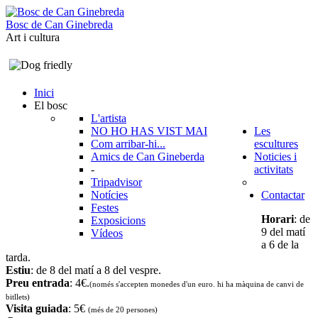
B
o
s
c
d
e
C
a
n
G
i
n
e
b
r
e
d
a
Art i cultura
Inici
El bosc
L'artista
NO HO HAS VIST MAI
Les
Com arribar-hi...
escultures
Amics de Can Gineberda
Noticies i
-
activitats
Tripadvisor
Notícies
Contactar
Festes
Horari
: de
Exposicions
9 del matí
Vídeos
a 6 de la
tarda.
Estiu
: de 8 del matí a 8 del vespre.
Preu entrada
: 4€.
(només s'accepten monedes d'un euro. hi ha màquina de canvi de
bitllets
)
Visita guiada
: 5€
(més de 20 persones)