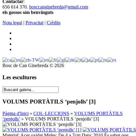
Contactar
:
656 614 370.
bosccanginebreda@gmail.co
m
els gossos són benvinguts
Nota legal
|
Privacitat
|
Crèdits
Bosc de Can Ginebreda
©
2026
Les escultures
VOLUMS PORTÀTILS ‘penjolls’ [3]
Pàgina d'Inici
»
COL·LECCIONS
»
VOLUMS PORTÀTILS
‘penjolls’
» VOLUMS PORTÀTILS ‘penjolls’ [3]
Material: Acer oxidat Mides: De 4 a 7cm Data: 2010 És sabut que