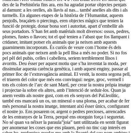
des de la Prehistòria fins ara, ens ha agradat portar objectes penjats
al damunt: a les orelles, als llavis al nas... també anelles als dits i als
turmells. En algunes etapes de la història de l’Humanitat, aquests
penjolls, braçalets o piercings, eren objectes màgics que tenien la
funció de protegir, donar bona sort i autoritat, apart d’embellir als
seus portadors. S’han fet amb matèrials molt diversos: ossos, pedres,
plomes, fustes o llavors; tot el què tenien a l’abast que fos llampant i
cridaner, imitant potser els animals que ja neixen amb aquests
guarniments incorporats. És curiós de veure com l’home és dels
pocs animals que neixen amb la pell llisa a més no poder. Si no fos
pel pèl del pubis, celles i cabellera, seriem terriblement llisos i
avorrits. Deu ésser per aquest motiu que s’ha inventat la moda, per
dissimular aquesta carència genètica, i amb aquest enginy, passar al
primer lloc de l’extravagància animal. El vestit, la nostra segona pell,
el triarem del color que més ens convingui: negre, groc, vermell i
tots els colors de l’arc de sant Martí, per crear la nostra pròpia imatge
i projectar-la sobre els altres, amb l’intenció de seduir-los. Quan ja
anem vestits als nostre gust, com en els senyors del Pal.leolític,
també ens mancarà un os, un mineral o una ploma, per acabar de fer
més personal la nostra imatge, intentant aixì ésser únics, configurant
el nostre jo. Ens posarem or, argent o pedres precioses, arrencades
de les entranyes de la Terra, perquè ens otorguin força i seguretat.
No sé quan va néixer la paraula”joia” tant utilitzada en sentit figurat
per anomenar les coses que ens plauen, però no tinc cap interès en
saber-ho, prefereixo quedar-me amb la lloantó del seu nom ambigu i