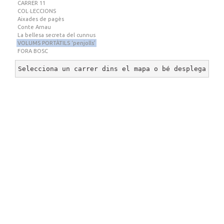
CARRER 11
COL·LECCIONS
Aixades de pagès
Conte Arnau
La bellesa secreta del cunnus
VOLUMS PORTÀTILS ‘penjolls’
FORA BOSC
Selecciona un carrer dins el mapa o bé desplega un 