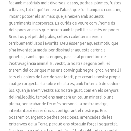
fet amb matèrials molt diversos: ossos, pedres, plomes, fustes
o llavors; tot el què tenien a l’abast que fos llampant i cridaner,
imitant potser els animals que ja neixen amb aquests
guarniments incorporats. És curiós de veure com l’home és
dels pocs animals que neixen amb la pell llisa a més no poder.
Si no fos pel pèl del pubis, celles i cabellera, seriem
terriblement llisos i avorrits. Deu ésser per aquest motiu que
s’ha inventat la moda, per dissimular aquesta carència
genètica, i amb aquest enginy, passar al primer lloc de
l’extravagància animal. El vestit, la nostra segona pell, el
triarem del color que més ens convingui: negre, groc, vermell i
tots els colors de l’arc de sant Martí, per crear la nostra pròpia
imatge i projectar-la sobre els altres, amb l’intenció de seduir-
los. Quan ja anem vestits als nostre gust, com en els senyors
del Pal.leolític, també ens mancarà un os, un mineral o una
ploma, per acabar de fer més personal la nostra imatge,
intentant aixì ésser únics, configurant el nostre jo. Ens
posarem or, argent o pedres precioses, arrencades de les
entranyes de la Terra, perquè ens otorguin força i seguretat.
No sé quan va néixer la paraula”joia” tant utilitzada en sentit