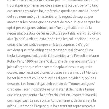
figurat per anomenar les coses que ens plauen, però no tinc
cap interès en saber-ho, prefereixo quedar-me amb la lloantó
del seu nom ambigu i misteriòs, amb regust de sagrat, per
anomenar les coses que ens costa de tenir. Jo que sempre he
optat per els grans volúms, no m’he pogut alliberar de la
necessitat plàstica de fer escultures portàtils, o si voleu dir-ho
així: “joiería” Amb aquesta ja són tres les col.leccions. La seva
creació ha coincidit sempre amb la recuperació d’algún
accident que m’ha obligat a estar assegut al davant d’una
taula. La segona col.lecció, feta a mitjes amb l’escultor Mauro
Rubio, l’any 1990, es deia “Cal.ligrafía del nerviosisme”. Eren
joies d’argent que vàren ser molt aplaudides. En aquesta
ocasió, amb l’estintol d’unes crosses i els ànims de l Montse,
he fet la tercera col.lecció. Peces d’acer inoxidable, polides
després. Les hem batejat amb el nom de “formes amigues”
Crec que l’acer inoxidable és un material del nostre temps,
que ens representa a la perfecció, tant en l’aspecte material
com espiritual. La seva brillantor permanent deixa enrera la
mítica lluentor de l’argent que ha estat tant representativa