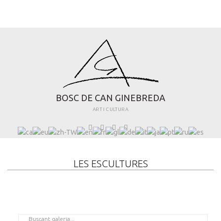
B
O
S
C
D
E
C
A
N
G
I
N
E
B
R
E
D
A
ART I CULTURA
LES ESCULTURES