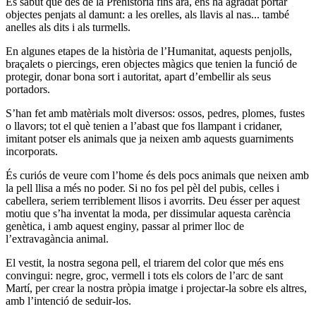
És sabut que des de la Prehistòria fins ara, ens ha agradat portar
objectes penjats al damunt: a les orelles, als llavis al nas... també
anelles als dits i als turmells.
En algunes etapes de la història de l’Humanitat, aquests penjolls,
braçalets o piercings, eren objectes màgics que tenien la funció de
protegir, donar bona sort i autoritat, apart d’embellir als seus
portadors.
S’han fet amb matèrials molt diversos: ossos, pedres, plomes, fustes
o llavors; tot el què tenien a l’abast que fos llampant i cridaner,
imitant potser els animals que ja neixen amb aquests guarniments
incorporats.
És curiós de veure com l’home és dels pocs animals que neixen amb
la pell llisa a més no poder. Si no fos pel pèl del pubis, celles i
cabellera, seriem terriblement llisos i avorrits. Deu ésser per aquest
motiu que s’ha inventat la moda, per dissimular aquesta carència
genètica, i amb aquest enginy, passar al primer lloc de
l’extravagància animal.
El vestit, la nostra segona pell, el triarem del color que més ens
convingui: negre, groc, vermell i tots els colors de l’arc de sant
Martí, per crear la nostra pròpia imatge i projectar-la sobre els altres,
amb l’intenció de seduir-los.