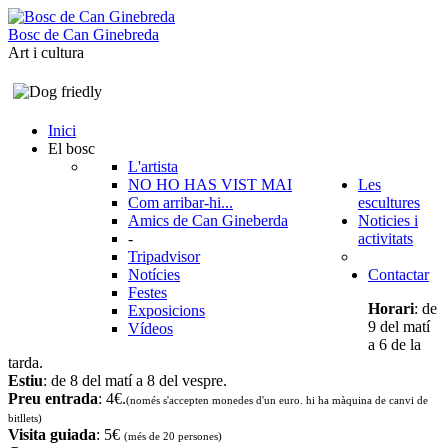
B
o
s
c
d
e
C
a
n
G
i
n
e
b
r
e
d
a
Art i cultura
Inici
El bosc
L'artista
NO HO HAS VIST MAI
Les
Com arribar-hi...
escultures
Amics de Can Gineberda
Noticies i
-
activitats
Tripadvisor
Notícies
Contactar
Festes
Horari
: de
Exposicions
9 del matí
Vídeos
a 6 de la
tarda.
Estiu
: de 8 del matí a 8 del vespre.
Preu entrada
: 4€.
(només s'accepten monedes d'un euro. hi ha màquina de canvi de
bitllets
)
Visita guiada
: 5€
(més de 20 persones)