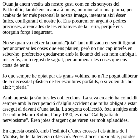
Quan ja anem vestits als nostre gust, com en els senyors del
Pal.leolític, també ens mancarà un os, un mineral o una ploma, per
acabar de fer més personal la nostra imatge, intentant aixì ésser
únics, configurant el nostre jo. Ens posarem or, argent o pedres
precioses, arrencades de les entranyes de la Terra, perquè ens
otorguin força i seguretat.
No sé quan va néixer la paraula”joia” tant utilitzada en sentit figurat
per anomenar les coses que ens plauen, però no tinc cap interès en
saber-ho, prefereixo quedar-me amb la lloantó del seu nom ambigu i
misteriòs, amb regust de sagrat, per anomenar les coses que ens
costa de tenir.
Jo que sempre he optat per els grans volúms, no m’he pogut alliberar
de la necessitat plàstica de fer escultures portàtils, o si voleu dir-ho
així: “joiería”
Amb aquesta ja són tres les col.leccions. La seva creació ha coincidit
sempre amb la recuperació d’algún accident que m’ha obligat a estar
assegut al davant d’una taula. La segona col.lecció, feta a mitjes amb
l’escultor Mauro Rubio, l’any 1990, es deia “Cal.ligrafía del
nerviosisme”. Eren joies d’argent que vàren ser molt aplaudides.
En aquesta ocasió, amb l’estintol d’unes crosses i els ànims de l
Montse, he fet la tercera col.lecció. Peces d’acer inoxidable, polides