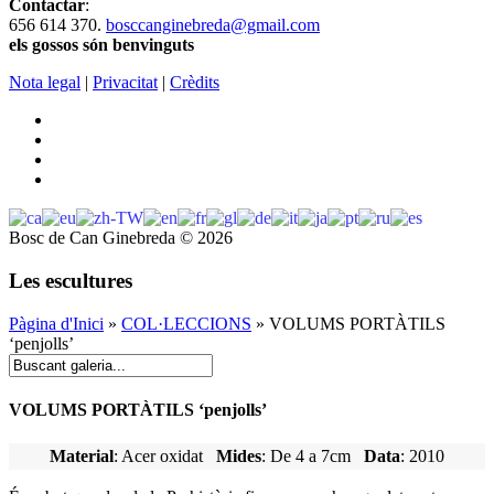
Contactar
:
656 614 370.
bosccanginebreda@gmail.co
m
els gossos són benvinguts
Nota legal
|
Privacitat
|
Crèdits
Bosc de Can Ginebreda
©
2026
Les escultures
Pàgina d'Inici
»
COL·LECCIONS
» VOLUMS PORTÀTILS
‘penjolls’
VOLUMS PORTÀTILS ‘penjolls’
Material
: Acer oxidat
Mides
: De 4 a 7cm
Data
: 2010