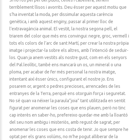
terriblement llisos i avorrits. Deu ésser per aquest motiu que
s’ha inventat la moda, per dissimular aquesta carència
genètica, i amb aquest enginy, passar al primer lloc de
l’extravagància animal. El vestit, la nostra segona pell, el
triarem del color que més ens convingui: negre, groc, vermell i
tots els colors de l’arc de sant Martí, per crear la nostra pròpia
imatge i projectar-la sobre els altres, amb l’intenció de seduir-
los. Quan ja anem vestits als nostre gust, com en els senyors
del Pal.leolític, també ens mancarà un os, un mineral o una
ploma, per acabar de fer més personal la nostra imatge,
intentant aixì ésser únics, configurant el nostre jo. Ens
posarem or, argent o pedres precioses, arrencades de les
entranyes de la Terra, perquè ens otorguin força i seguretat.
No sé quan va néixer la paraula”joia” tant utilitzada en sentit
figurat per anomenar les coses que ens plauen, però no tinc
cap interès en saber-ho, prefereixo quedar-me amb la lloantó
del seu nom ambigu i misteriòs, amb regust de sagrat, per
anomenar les coses que ens costa de tenir. Jo que sempre he
optat per els grans volúms, no m’he pogut alliberar de la