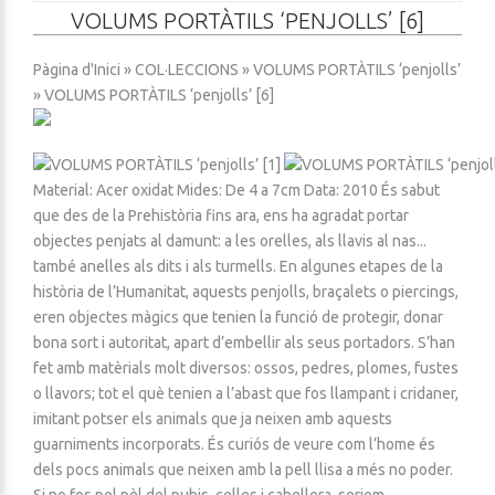
VOLUMS PORTÀTILS ‘PENJOLLS’ [6]
Pàgina d'Inici
»
COL·LECCIONS
»
VOLUMS PORTÀTILS ‘penjolls’
» VOLUMS PORTÀTILS ‘penjolls’ [6]
Material: Acer oxidat Mides: De 4 a 7cm Data: 2010 És sabut
que des de la Prehistòria fins ara, ens ha agradat portar
objectes penjats al damunt: a les orelles, als llavis al nas...
també anelles als dits i als turmells. En algunes etapes de la
història de l’Humanitat, aquests penjolls, braçalets o piercings,
eren objectes màgics que tenien la funció de protegir, donar
bona sort i autoritat, apart d’embellir als seus portadors. S’han
fet amb matèrials molt diversos: ossos, pedres, plomes, fustes
o llavors; tot el què tenien a l’abast que fos llampant i cridaner,
imitant potser els animals que ja neixen amb aquests
guarniments incorporats. És curiós de veure com l’home és
dels pocs animals que neixen amb la pell llisa a més no poder.
Si no fos pel pèl del pubis, celles i cabellera, seriem