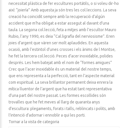
necessitat plàstica de fer escultures portàtils, o si voleu dir-ho
així: “joiería” Amb aquesta ja són tres les col.leccions. La seva
creació ha coincidit sempre amb la recuperació d’algún
accident que m’ha obligat a estar assegut al davant d’una
taula. La segona col.lecció, feta a mitjes amb l’escultor Mauro
Rubio, l’any 1990, es deia “Cal.ligrafía del nerviosisme”. Eren
joies d’argent que vàren ser molt aplaudides. En aquesta
ocasió, amb l’estintol d’unes crosses i els ànims de l Montse,
he fet la tercera col.lecció. Peces d’acer inoxidable, polides
després. Les hem batejat amb el nom de “formes amigues”
Crec que l’acer inoxidable és un material del nostre temps,
que ens representa a la perfecció, tant en l’aspecte material
com espiritual. La seva brillantor permanent deixa enrera la
mítica lluentor de l’argent que ha estat tant representativa
d’una part del nostre passat. Les formes escollides són
trovalles que he fet meves al llarg de quaranta anys
d’escultura: plegaments, forats i talls, reblincats i polits, amb
l’intenció d’adornar i ennoblir a qui les porti.
Tornar a la vista de categoria