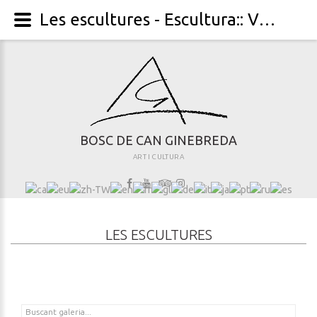
Les escultures - Escultura:: VOLUMS PORTÀTILS ‘penjolls’ - Imatge: VOLUMS PORTÀTILS ‘penjolls’ [6]
B
O
S
C
D
E
C
A
N
G
I
N
E
B
R
E
D
A
ART I CULTURA
LES ESCULTURES