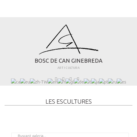
B
O
S
C
D
E
C
A
N
G
I
N
E
B
R
E
D
A
ART I CULTURA
LES ESCULTURES