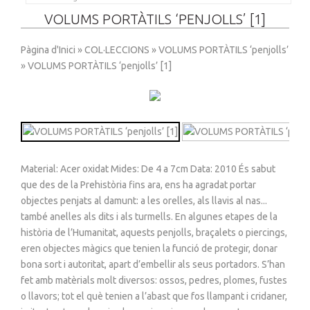
VOLUMS PORTÀTILS ‘PENJOLLS’ [1]
Pàgina d'Inici
»
COL·LECCIONS
»
VOLUMS PORTÀTILS ‘penjolls’
» VOLUMS PORTÀTILS ‘penjolls’ [1]
Material: Acer oxidat Mides: De 4 a 7cm Data: 2010 És sabut
que des de la Prehistòria fins ara, ens ha agradat portar
objectes penjats al damunt: a les orelles, als llavis al nas...
també anelles als dits i als turmells. En algunes etapes de la
història de l’Humanitat, aquests penjolls, braçalets o piercings,
eren objectes màgics que tenien la funció de protegir, donar
bona sort i autoritat, apart d’embellir als seus portadors. S’han
fet amb matèrials molt diversos: ossos, pedres, plomes, fustes
o llavors; tot el què tenien a l’abast que fos llampant i cridaner,