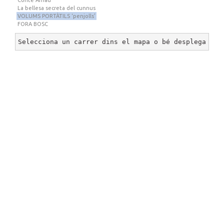
Conte Arnau
La bellesa secreta del cunnus
VOLUMS PORTÀTILS ‘penjolls’
FORA BOSC
Selecciona un carrer dins el mapa o bé desplega un 