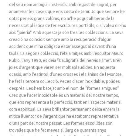
del seu nom ambigu i misteriòs, amb regust de sagrat, per
anomenar les coses que ens costa de tenir. Jo que sempre he
optat per els grans volúms, no m’he pogut alliberar de la
necessitat plàstica de fer escultures portàtils, o si voleu dir-ho
així: “joiería” Amb aquesta ja són tres les col.leccions. La seva
creació ha coincidit sempre amb la recuperació d’algún
accident que m’ha obligat a estar assegut al davant d’una
taula. La segona col.lecció, feta a mitjes amb l’escultor Mauro
Rubio, l’any 1990, es deia “Cal.ligrafía del nerviosisme”. Eren
joies d’argent que vàren ser molt aplaudides. En aquesta
ocasió, amb l’estintol d’unes crosses i els ànims de l Montse,
he fet la tercera col.lecció. Peces d’acer inoxidable, polides
després. Les hem batejat amb el nom de “formes amigues”
Crec que l’acer inoxidable és un material del nostre temps,
que ens representa a la perfecció, tant en l’aspecte material
com espiritual. La seva brillantor permanent deixa enrera la
mítica lluentor de l’argent que ha estat tant representativa
d’una part del nostre passat. Les formes escollides són
trovalles que he fet meves al llarg de quaranta anys