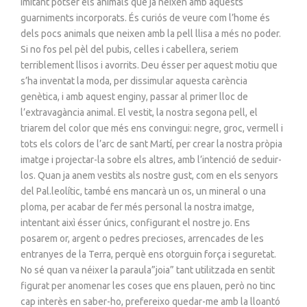
imitant potser els animals que ja neixen amb aquests
guarniments incorporats. És curiós de veure com l’home és
dels pocs animals que neixen amb la pell llisa a més no poder.
Si no fos pel pèl del pubis, celles i cabellera, seriem
terriblement llisos i avorrits. Deu ésser per aquest motiu que
s’ha inventat la moda, per dissimular aquesta carència
genètica, i amb aquest enginy, passar al primer lloc de
l’extravagància animal. El vestit, la nostra segona pell, el
triarem del color que més ens convingui: negre, groc, vermell i
tots els colors de l’arc de sant Martí, per crear la nostra pròpia
imatge i projectar-la sobre els altres, amb l’intenció de seduir-
los. Quan ja anem vestits als nostre gust, com en els senyors
del Pal.leolític, també ens mancarà un os, un mineral o una
ploma, per acabar de fer més personal la nostra imatge,
intentant aixì ésser únics, configurant el nostre jo. Ens
posarem or, argent o pedres precioses, arrencades de les
entranyes de la Terra, perquè ens otorguin força i seguretat.
No sé quan va néixer la paraula”joia” tant utilitzada en sentit
figurat per anomenar les coses que ens plauen, però no tinc
cap interès en saber-ho, prefereixo quedar-me amb la lloantó