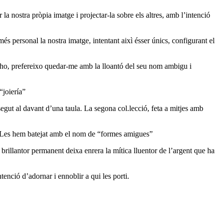
r la nostra pròpia imatge i projectar-la sobre els altres, amb l’intenció
s personal la nostra imatge, intentant aixì ésser únics, configurant el
er-ho, prefereixo quedar-me amb la lloantó del seu nom ambigu i
“joiería”
egut al davant d’una taula. La segona col.lecció, feta a mitjes amb
és. Les hem batejat amb el nom de “formes amigues”
 brillantor permanent deixa enrera la mítica lluentor de l’argent que ha
ntenció d’adornar i ennoblir a qui les porti.