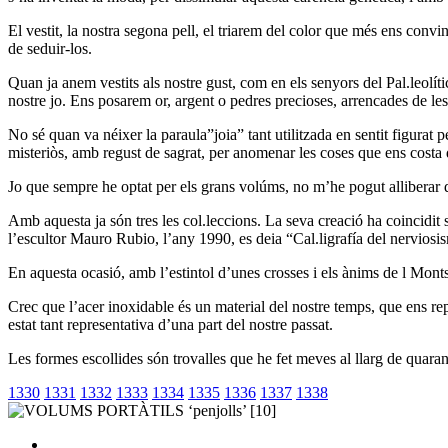
El vestit, la nostra segona pell, el triarem del color que més ens conving
de seduir-los.
Quan ja anem vestits als nostre gust, com en els senyors del Pal.leolít
nostre jo. Ens posarem or, argent o pedres precioses, arrencades de les
No sé quan va néixer la paraula”joia” tant utilitzada en sentit figura
misteriòs, amb regust de sagrat, per anomenar les coses que ens costa d
Jo que sempre he optat per els grans volúms, no m’he pogut alliberar de l
Amb aquesta ja són tres les col.leccions. La seva creació ha coincidit
l’escultor Mauro Rubio, l’any 1990, es deia “Cal.ligrafía del nerviosi
En aquesta ocasió, amb l’estintol d’unes crosses i els ànims de l Mont
Crec que l’acer inoxidable és un material del nostre temps, que ens repr
estat tant representativa d’una part del nostre passat.
Les formes escollides són trovalles que he fet meves al llarg de quaranta
1330
1331
1332
1333
1334
1335
1336
1337
1338