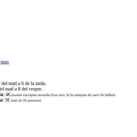
vitats
9 del matí a 6 de la tarda.
del matí a 8 del vespre.
da
: 4€.
(només s'accepten monedes d'un euro. hi ha màquina de canvi de bitllets
)
da
: 5€
(més de 20 persones)