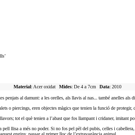
ls’
Material
: Acer oxidat
Mides
: De 4 a 7cm
Data
: 2010
 penjats al damunt: a les orelles, als llavis al nas... també anelles als dit
lets o piercings, eren objectes màgics que tenien la funció de protegir, d
llavors; tot el què tenien a l’abast que fos llampant i cridaner, imitant 
ll llisa a més no poder. Si no fos pel pèl del pubis, celles i cabellera, 
aquest enginy, passar al primer lloc de l’extravagància animal.