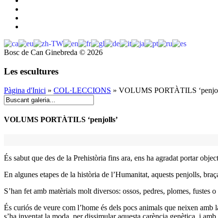
Bosc de Can Ginebreda
©
2026
Les escultures
Pàgina d'Inici
»
COL·LECCIONS
» VOLUMS PORTÀTILS ‘penjol
VOLUMS PORTÀTILS ‘penjolls’
És sabut que des de la Prehistòria fins ara, ens ha agradat portar objectes
En algunes etapes de la història de l’Humanitat, aquests penjolls, braça
S’han fet amb matèrials molt diversos: ossos, pedres, plomes, fustes o 
És curiós de veure com l’home és dels pocs animals que neixen amb la pe
s’ha inventat la moda, per dissimular aquesta carència genètica, i amb 