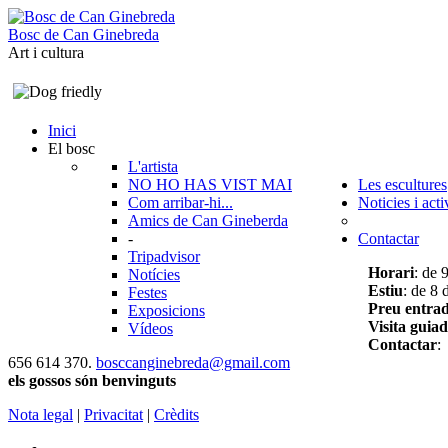
B
o
s
c
d
e
C
a
n
G
i
n
e
b
r
e
d
a
Art i cultura
Inici
El bosc
L'artista
NO HO HAS VIST MAI
Les escultures
Com arribar-hi...
Noticies i acti
Amics de Can Gineberda
-
Contactar
Tripadvisor
Horari
: de 
Notícies
Estiu
: de 8 
Festes
Preu entra
Exposicions
Visita guia
Vídeos
Contactar
:
656 614 370.
bosccanginebreda@gmail.co
m
els gossos són benvinguts
Nota legal
|
Privacitat
|
Crèdits