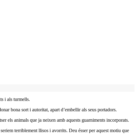
s i als turmells.
onar bona sort i autoritat, apart d’embellir als seus portadors.
potser els animals que ja neixen amb aquests guarniments incorporats.
seriem terriblement llisos i avorrits. Deu ésser per aquest motiu que