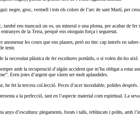
ui: negre, groc, vermell i tots els colors de l’arc de sant Martí, per crea
ic, també ens mancarà un os, un mineral o una ploma, per acabar de fer mé
 entranyes de la Terra, perquè ens otorguin força i seguretat.
t per anomenar les coses que ens plauen, però no tinc cap interès en sab
e tenir.
a necessitat plàstica de fer escultures portàtils, o si voleu dir-ho així: 
 sempre amb la recuperació d’algún accident que m’ha obligat a estar ass
sme”. Eren joies d’argent que vàren ser molt aplaudides.
se, he fet la tercera col.lecció. Peces d’acer inoxidable, polides despr
esenta a la perfecció, tant en l’aspecte material com espiritual. La seva
 anys d’escultura: plegaments, forats i talls, reblincats i polits, amb l’i