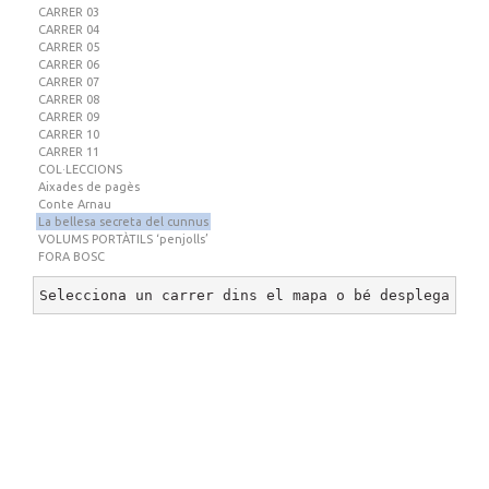
CARRER 03
CARRER 04
CARRER 05
CARRER 06
CARRER 07
CARRER 08
CARRER 09
CARRER 10
CARRER 11
COL·LECCIONS
Aixades de pagès
Conte Arnau
La bellesa secreta del cunnus
VOLUMS PORTÀTILS ‘penjolls’
FORA BOSC
Selecciona un carrer dins el mapa o bé desplega un 