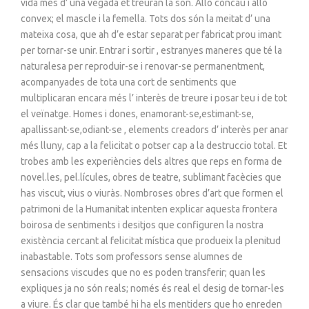
vida més d’ una vegada et treuran la son. Allò còncau i allò
convex; el mascle i la femella. Tots dos són la meitat d’ una
mateixa cosa, que ah d’e estar separat per fabricat prou imant
per tornar-se unir. Entrar i sortir , estranyes maneres que té la
naturalesa per reproduir-se i renovar-se permanentment,
acompanyades de tota una cort de sentiments que
multiplicaran encara més l’ interès de treure i posar teu i de tot
el veïnatge. Homes i dones, enamorant-se,estimant-se,
apallissant-se,odiant-se , elements creadors d’ interès per anar
més lluny, cap a la felicitat o potser cap a la destruccio total. Et
trobes amb les experiències dels altres que reps en forma de
novel.les, pel.lícules, obres de teatre, sublimant facècies que
has viscut, vius o viuràs. Nombroses obres d’art que formen el
patrimoni de la Humanitat intenten explicar aquesta frontera
boirosa de sentiments i desitjos que configuren la nostra
existència cercant al felicitat mística que produeix la plenitud
inabastable. Tots som professors sense alumnes de
sensacions viscudes que no es poden transferir; quan les
expliques ja no són reals; només és real el desig de tornar-les
a viure. És clar que també hi ha els mentiders que ho enreden