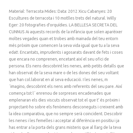
Material: Terracota Mides: Data: 2012 Xicu Cabanyes: 20
Escultures de terracota i 10 motlles trets del natural. Willy
Eger: 20 fotografies d'orquídies. LA BELLESA SECRETA DEL
CUNNUS Ai aquests records de la infància que solen aparèixer
moltes vegades quan et trobes amb mainada del teu entorn
més pròxim que comencen la seva vida igual que tu a la seva
edat!. Encantats, imprudents i agosarats davant de fets i coses
que encara no comprenen, encetant així el seu ofici de
persona. Els nens descobrint les nenes, amb petits detalls que
han observat de la seva mare o de les dones del seu voltant
que han col.laborat en al seva educació. I les nenes, m
´imagino, descobrint els nens amb referents del seu pare. Així
comença tot l´ enrenou de sorpreses encadenades que
emplenaran els dies viscuts observat tot el que t’ és pròxim i
projectant-ho sobre els fenòmens desconeguts i creixent amb
la idea comparativa, que no sempre serà coincident. Descobrir
les nenes i les femelles i acceptar al diferència en positiu i ja
has entrar a la porta dels grans misteris que al llarg de la teva