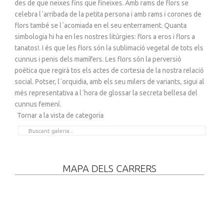
des de que neixes fins que fineixes. Amb rams de flors se
celebra l´arribada de la petita persona i amb rams i corones de
flors també se l´acomiada en el seu enterrament. Quanta
simbologia hi ha en les nostres litúrgies: flors a eros i flors a
tanatos!. I és que les flors són la sublimació vegetal de tots els
cunnus i penis dels mamífers. Les flors són la perversió
poètica que regirà tos els actes de cortesia de la nostra relació
social. Potser, l´orquidia, amb els seu milers de variants, sigui al
més representativa a l´hora de glossar la secreta bellesa del
cunnus femení.
Tornar a la vista de categoria
MAPA DELS CARRERS