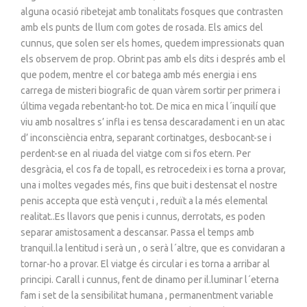
alguna ocasió ribetejat amb tonalitats fosques que contrasten
amb els punts de llum com gotes de rosada. Els amics del
cunnus, que solen ser els homes, quedem impressionats quan
els observem de prop. Obrint pas amb els dits i després amb el
que podem, mentre el cor batega amb més energia i ens
carrega de misteri biografic de quan vàrem sortir per primera i
última vegada rebentant-ho tot. De mica en mica l´inquilí que
viu amb nosaltres s’ infla i es tensa descaradament i en un atac
d’ inconsciència entra, separant cortinatges, desbocant-se i
perdent-se en al riuada del viatge com si fos etern. Per
desgràcia, el cos fa de topall, es retrocedeix i es torna a provar,
una i moltes vegades més, fins que buit i destensat el nostre
penis accepta que està vençut i , reduït a la més elemental
realitat..Es llavors que penis i cunnus, derrotats, es poden
separar amistosament a descansar. Passa el temps amb
tranquil.la lentitud i serà un , o serà l´altre, que es convidaran a
tornar-ho a provar. El viatge és circular i es torna a arribar al
principi. Carall i cunnus, fent de dinamo per il.luminar l´eterna
fam i set de la sensibilitat humana , permanentment variable