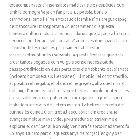
tot acompanyats d’ insensibles malalts i altres espècies que
amb la pornografia ja en fan prou. La poesia, bona o
carrinclona, també s’ ha entossudit i també s’ ha cregut capaç
de transcriure i transportar a un enteniment d’ aquesta
frontera enlluernadora d’ home s i dones que juguen a l´eterna
seducció per fer una sola unitat: d’ aquestes dues parts la raó
d’ existir de les quals és precisament al d’ estar
intermitentment units i separats. Aquesta frontera que pots
crear tantes vegades com vulguis sense necessitat de
passaport divideix en dues parts tots els habitants del planeta
(incloent homosexuals i lesbianes). El motllo i el contramotllo,
el positiu i el negatiu, el blanc i el negre,etc.; allò que hi ha al
bell mig d’ aquests dos blocs, que tant es complementen, si es
pugues disseccionar potser ens carregaríem la poesia, però
trobaríem les claus de l´etern misteri. La bellesa secreta del
cunnus és el meu últim treball escultòric ; em crec ara, ja
avançada molt la meva vida , prou madur per atrevir-me a
explorar el camí per allà on vaig venir ara fa aproximadament fa
65 anys. Durant part d’ aquests anys he forçat l´enginy per