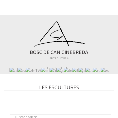
B
O
S
C
D
E
C
A
N
G
I
N
E
B
R
E
D
A
ART I CULTURA
LES ESCULTURES