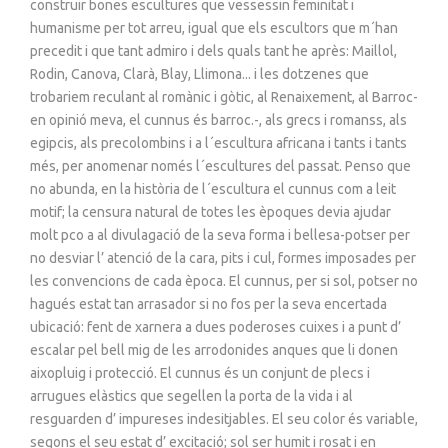
construir bones escultures que vessessin feminitat i
humanisme per tot arreu, igual que els escultors que m´han
precedit i que tant admiro i dels quals tant he après: Maillol,
Rodin, Canova, Clarà, Blay, Llimona... i les dotzenes que
trobariem reculant al romànic i gòtic, al Renaixement, al Barroc-
en opinió meva, el cunnus és barroc.-, als grecs i romanss, als
egipcis, als precolombins i a l´escultura africana i tants i tants
més, per anomenar només l´escultures del passat. Penso que
no abunda, en la història de l´escultura el cunnus com a leit
motif; la censura natural de totes les èpoques devia ajudar
molt pco a al divulagació de la seva forma i bellesa-potser per
no desviar l’ atenció de la cara, pits i cul, formes imposades per
les convencions de cada època. El cunnus, per si sol, potser no
hagués estat tan arrasador si no fos per la seva encertada
ubicació: fent de xarnera a dues poderoses cuixes i a punt d’
escalar pel bell mig de les arrodonides anques que li donen
aixopluig i protecció. El cunnus és un conjunt de plecs i
arrugues elàstics que segellen la porta de la vida i al
resguarden d’ impureses indesitjables. El seu color és variable,
segons el seu estat d’ excitació; sol ser humit i rosat i en