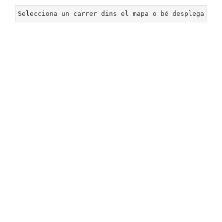
Selecciona un carrer dins el mapa o bé desplega un 
BOSC DE CAN GINEBREDA
©
2026