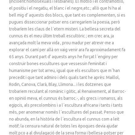
(incloent homosexuals i lesbianes). El motllo i el contramotllo,
el positiu i el negatiu, el blanc i el negre,etc.; allò que hi ha al
bell mig d’ aquests dos blocs, que tant es complementen, si es
pugues disseccionar potser ens carregaríem la poesia, però
trobaríem les claus de l´etern misteri. La bellesa secreta del
cunnus és el meu últim treball escultòric ; em crec ara, ja
avançada molt la meva vida , prou madur per atrevir-me a
explorar el camí per allà on vaig venir ara fa aproximadament fa
65 anys. Durant part d’ aquests anys he forçat l´enginy per
construir bones escultures que vessessin feminitat i
humanisme per tot arreu, igual que els escultors que m´han
precedit i que tant admiro i dels quals tant he après: Maillol,
Rodin, Canova, Clarà, Blay, Llimona... i les dotzenes que
trobariem reculant al romànic i gòtic, al Renaixement, al Barroc-
en opinió meva, el cunnus és barroc.-, als grecs i romanss, als
egipcis, als precolombins i a l´escultura africana i tants i tants
més, per anomenar només l´escultures del passat. Penso que
no abunda, en la història de l´escultura el cunnus com a leit
motif; la censura natural de totes les èpoques devia ajudar
molt pco a al divulagació de la seva forma i bellesa-potser per