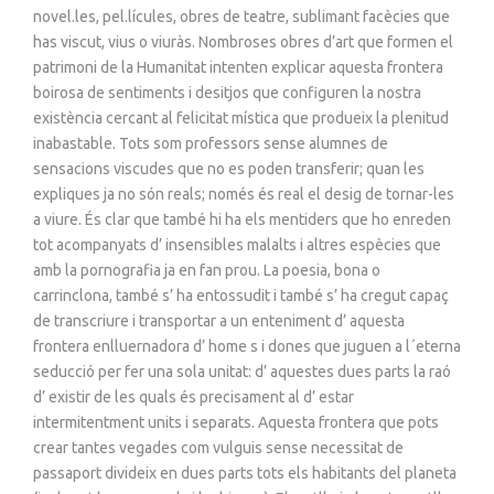
novel.les, pel.lícules, obres de teatre, sublimant facècies que
has viscut, vius o viuràs. Nombroses obres d’art que formen el
patrimoni de la Humanitat intenten explicar aquesta frontera
boirosa de sentiments i desitjos que configuren la nostra
existència cercant al felicitat mística que produeix la plenitud
inabastable. Tots som professors sense alumnes de
sensacions viscudes que no es poden transferir; quan les
expliques ja no són reals; només és real el desig de tornar-les
a viure. És clar que també hi ha els mentiders que ho enreden
tot acompanyats d’ insensibles malalts i altres espècies que
amb la pornografia ja en fan prou. La poesia, bona o
carrinclona, també s’ ha entossudit i també s’ ha cregut capaç
de transcriure i transportar a un enteniment d’ aquesta
frontera enlluernadora d’ home s i dones que juguen a l´eterna
seducció per fer una sola unitat: d’ aquestes dues parts la raó
d’ existir de les quals és precisament al d’ estar
intermitentment units i separats. Aquesta frontera que pots
crear tantes vegades com vulguis sense necessitat de
passaport divideix en dues parts tots els habitants del planeta