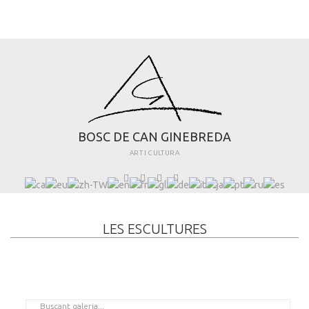
B
O
S
C
D
E
C
A
N
G
I
N
E
B
R
E
D
A
ART I CULTURA
LES ESCULTURES