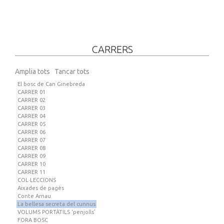
CARRERS
Amplia tots
Tancar tots
El bosc de Can Ginebreda
CARRER 01
CARRER 02
CARRER 03
CARRER 04
CARRER 05
CARRER 06
CARRER 07
CARRER 08
CARRER 09
CARRER 10
CARRER 11
COL·LECCIONS
Aixades de pagès
Conte Arnau
La bellesa secreta del cunnus
VOLUMS PORTÀTILS ‘penjolls’
FORA BOSC