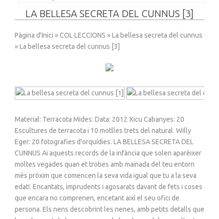
LA BELLESA SECRETA DEL CUNNUS [3]
Pàgina d'Inici
»
COL·LECCIONS
»
La bellesa secreta del cunnus
» La bellesa secreta del cunnus [3]
Material: Terracota Mides: Data: 2012 Xicu Cabanyes: 20
Escultures de terracota i 10 motlles trets del natural. Willy
Eger: 20 fotografies d'orquídies. LA BELLESA SECRETA DEL
CUNNUS Ai aquests records de la infància que solen aparèixer
moltes vegades quan et trobes amb mainada del teu entorn
més pròxim que comencen la seva vida igual que tu a la seva
edat!. Encantats, imprudents i agosarats davant de fets i coses
que encara no comprenen, encetant així el seu ofici de
persona. Els nens descobrint les nenes, amb petits detalls que