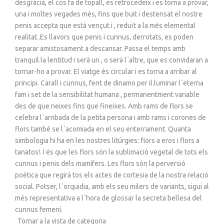
desgràcia, el cos fa de topall, es retrocedeix i es torna a provar,
una i moltes vegades més, fins que buit i destensat el nostre
penis accepta que està vençut i , reduït a la més elemental
realitat..Es llavors que penis i cunnus, derrotats, es poden
separar amistosament a descansar. Passa el temps amb
tranquil.la lentitud i serà un , o serà l´altre, que es convidaran a
tornar-ho a provar. El viatge és circular i es torna a arribar al
principi. Carall i cunnus, fent de dinamo per il.luminar l´eterna
fam i set de la sensibilitat humana , permanentment variable
des de que neixes fins que fineixes. Amb rams de flors se
celebra l´arribada de la petita persona i amb rams i corones de
flors també se l´acomiada en el seu enterrament. Quanta
simbologia hi ha en les nostres litúrgies: flors a eros i flors a
tanatos!. I és que les flors són la sublimació vegetal de tots els
cunnus i penis dels mamífers. Les flors són la perversió
poètica que regirà tos els actes de cortesia de la nostra relació
social. Potser, l´orquidia, amb els seu milers de variants, sigui al
més representativa a l´hora de glossar la secreta bellesa del
cunnus femení.
Tornar a la vista de categoria