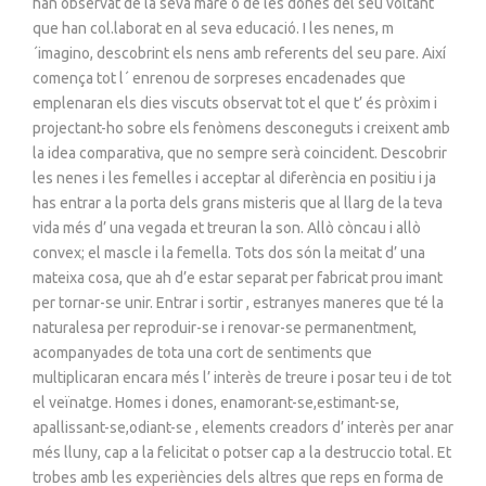
han observat de la seva mare o de les dones del seu voltant
que han col.laborat en al seva educació. I les nenes, m
´imagino, descobrint els nens amb referents del seu pare. Així
comença tot l´ enrenou de sorpreses encadenades que
emplenaran els dies viscuts observat tot el que t’ és pròxim i
projectant-ho sobre els fenòmens desconeguts i creixent amb
la idea comparativa, que no sempre serà coincident. Descobrir
les nenes i les femelles i acceptar al diferència en positiu i ja
has entrar a la porta dels grans misteris que al llarg de la teva
vida més d’ una vegada et treuran la son. Allò còncau i allò
convex; el mascle i la femella. Tots dos són la meitat d’ una
mateixa cosa, que ah d’e estar separat per fabricat prou imant
per tornar-se unir. Entrar i sortir , estranyes maneres que té la
naturalesa per reproduir-se i renovar-se permanentment,
acompanyades de tota una cort de sentiments que
multiplicaran encara més l’ interès de treure i posar teu i de tot
el veïnatge. Homes i dones, enamorant-se,estimant-se,
apallissant-se,odiant-se , elements creadors d’ interès per anar
més lluny, cap a la felicitat o potser cap a la destruccio total. Et
trobes amb les experiències dels altres que reps en forma de