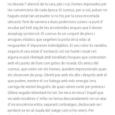
no desviar l’ atenció de la cara, pits i cul, formes imposades per
les convencions de cada època. El cunnus, per si sol, potser no
hagués estat tan arrasador si no fos per la seva encertada
ubicació: fent de xarnera a dues poderoses cuixes i a punt d’
escalar pel bell mig de les arrodonides anques que li donen
aixopluig i protecció. El cunnus és un conjunt de plecs i
arrugues elàstics que segellen la porta de la vida i al
resguarden d’ impureses indesitjables. El seu color és variable,
segons el seu estat d’ excitació; sol ser humit i rosat i en
alguna ocasió ribetejat amb tonalitats fosques que contrasten
amb els punts de llum com gotes de rosada. Els amics del
cunnus, que solen ser els homes, quedem impressionats quan
els observem de prop. Obrint pas amb els dits i després amb el
que podem, mentre el cor batega amb més energia i ens
carrega de misteri biografic de quan vàrem sortir per primera i
última vegada rebentant-ho tot. De mica en mica l´inquilí que
viu amb nosaltres s’ infla i es tensa descaradament i en un atac
d’ inconsciència entra, separant cortinatges, desbocant-se i
perdent-se en al riuada del viatge com si fos etern. Per