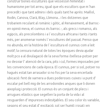
construir bones escultures que vessessin feminitat i
humanisme per tot arreu, igual que els escultors que m´han
precedit i que tant admiro i dels quals tant he après: Maillol,
Rodin, Canova, Clarà, Blay, Llimona... i les dotzenes que
trobariem reculant al romànic i gòtic, al Renaixement, al Barroc-
en opinió meva, el cunnus és barroc.-, als grecs i romanss, als
egipcis, als precolombins i a l´escultura africana i tants i tants
més, per anomenar només l´escultures del passat. Penso que
no abunda, en la història de l´escultura el cunnus com a leit
motif; la censura natural de totes les èpoques devia ajudar
molt pco a al divulagació de la seva forma i bellesa-potser per
no desviar l’ atenció de la cara, pits i cul, formes imposades per
les convencions de cada època. El cunnus, per si sol, potser no
hagués estat tan arrasador si no fos per la seva encertada
ubicació: fent de xarnera a dues poderoses cuixes i a punt d’
escalar pel bell mig de les arrodonides anques que li donen
aixopluig i protecció. El cunnus és un conjunt de plecs i
arrugues elàstics que segellen la porta de la vida i al
resguarden d’ impureses indesitjables. El seu color és variable,
segons el seu estat d’ excitació; sol ser humit i rosat i en