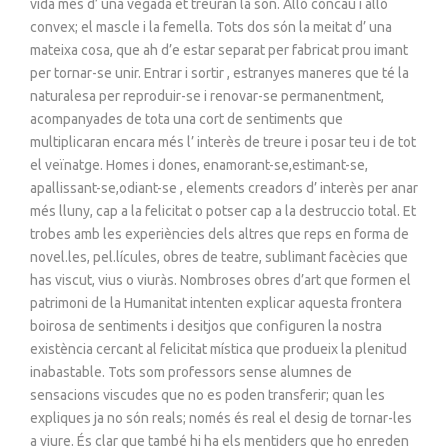
vida més d’ una vegada et treuran la son. Allò còncau i allò
convex; el mascle i la femella. Tots dos són la meitat d’ una
mateixa cosa, que ah d’e estar separat per fabricat prou imant
per tornar-se unir. Entrar i sortir , estranyes maneres que té la
naturalesa per reproduir-se i renovar-se permanentment,
acompanyades de tota una cort de sentiments que
multiplicaran encara més l’ interès de treure i posar teu i de tot
el veïnatge. Homes i dones, enamorant-se,estimant-se,
apallissant-se,odiant-se , elements creadors d’ interès per anar
més lluny, cap a la felicitat o potser cap a la destruccio total. Et
trobes amb les experiències dels altres que reps en forma de
novel.les, pel.lícules, obres de teatre, sublimant facècies que
has viscut, vius o viuràs. Nombroses obres d’art que formen el
patrimoni de la Humanitat intenten explicar aquesta frontera
boirosa de sentiments i desitjos que configuren la nostra
existència cercant al felicitat mística que produeix la plenitud
inabastable. Tots som professors sense alumnes de
sensacions viscudes que no es poden transferir; quan les
expliques ja no són reals; només és real el desig de tornar-les
a viure. És clar que també hi ha els mentiders que ho enreden