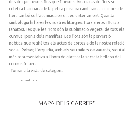
des de que neixes fins que fineixes. Amb rams de flors se
celebra l´arribada de la petita persona i amb rams i corones de
flors també se l´acomiada en el seu enterrament. Quanta
simbologia hi ha en les nostres litúrgies: flors a eros i flors a
tanatos!. I és que les flors són la sublimació vegetal de tots els
cunnus i penis dels mamífers. Les flors són la perversió
poètica que regirà tos els actes de cortesia de la nostra relació
social. Potser, l´orquidia, amb els seu milers de variants, sigui al
més representativa a l´hora de glossar la secreta bellesa del
cunnus femení.
Tornar a la vista de categoria
MAPA DELS CARRERS