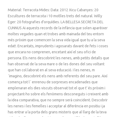
Material: Terracota Mides: Data: 2012 Xicu Cabanyes: 20
Escultures de terracota i 10 motlles trets del natural. Willy
Eger: 20 fotografies d'orquídies. LA BELLESA SECRETA DEL
CUNNUS Ai aquests records de la infància que solen aparèixer
moltes vegades quan et trobes amb mainada del teu entorn
més pròxim que comencen la seva vida igual que tu a la seva
edat!. Encantats, imprudents i agosarats davant de fets i coses
que encara no comprenen, encetant així el seu ofici de
persona. Els nens descobrint les nenes, amb petits detalls que
han observat de la seva mare o de les dones del seu voltant
que han col.laborat en al seva educació. I les nenes, m
´imagino, descobrint els nens amb referents del seu pare. Així
comença tot l´ enrenou de sorpreses encadenades que
emplenaran els dies viscuts observat tot el que t’ és pròxim i
projectant-ho sobre els fenòmens desconeguts i creixent amb
la idea comparativa, que no sempre serà coincident. Descobrir
les nenes i les femelles i acceptar al diferència en positiu i ja
has entrar a la porta dels grans misteris que al llarg de la teva