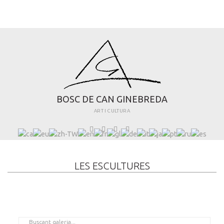
B
O
S
C
D
E
C
A
N
G
I
N
E
B
R
E
D
A
ART I CULTURA
LES ESCULTURES