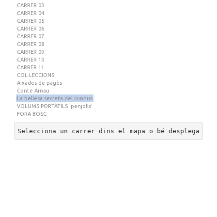
CARRER 03
CARRER 04
CARRER 05
CARRER 06
CARRER 07
CARRER 08
CARRER 09
CARRER 10
CARRER 11
COL·LECCIONS
Aixades de pagès
Conte Arnau
La bellesa secreta del cunnus
VOLUMS PORTÀTILS ‘penjolls’
FORA BOSC
Selecciona un carrer dins el mapa o bé desplega un 