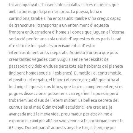
tot acompanyats d’ insensibles malalts i altres espècies que
amb la pornografia ja en fan prou. La poesia, bona o
carrinclona, també s’ ha entossudit i també s’ ha cregut capaç
de transcriure i transportar a un enteniment d’ aquesta
frontera enlluernadora d’ home s i dones que juguen a l´eterna
seducció per fer una sola unitat: d’ aquestes dues parts la raó
d’ existir de les quals és precisament al d’ estar
intermitentment units i separats. Aquesta frontera que pots
crear tantes vegades com vulguis sense necessitat de
passaport divideix en dues parts tots els habitants del planeta
(incloent homosexuals i lesbianes). El motllo i el contramotllo,
el positiu i el negatiu, el blanc i el negre,etc.; allò que hi ha al
bell mig d’ aquests dos blocs, que tant es complementen, si es
pugues disseccionar potser ens carregaríem la poesia, però
trobaríem les claus de l´etern misteri. La bellesa secreta del
cunnus és el meu últim treball escultòric ; em crec ara, ja
avançada molt la meva vida , prou madur per atrevir-me a
explorar el camí per allà on vaig venir ara fa aproximadament fa
65 anys. Durant part d’ aquests anys he forçat l´enginy per