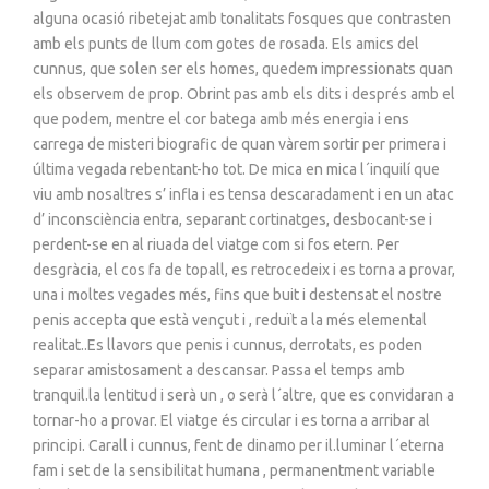
alguna ocasió ribetejat amb tonalitats fosques que contrasten
amb els punts de llum com gotes de rosada. Els amics del
cunnus, que solen ser els homes, quedem impressionats quan
els observem de prop. Obrint pas amb els dits i després amb el
que podem, mentre el cor batega amb més energia i ens
carrega de misteri biografic de quan vàrem sortir per primera i
última vegada rebentant-ho tot. De mica en mica l´inquilí que
viu amb nosaltres s’ infla i es tensa descaradament i en un atac
d’ inconsciència entra, separant cortinatges, desbocant-se i
perdent-se en al riuada del viatge com si fos etern. Per
desgràcia, el cos fa de topall, es retrocedeix i es torna a provar,
una i moltes vegades més, fins que buit i destensat el nostre
penis accepta que està vençut i , reduït a la més elemental
realitat..Es llavors que penis i cunnus, derrotats, es poden
separar amistosament a descansar. Passa el temps amb
tranquil.la lentitud i serà un , o serà l´altre, que es convidaran a
tornar-ho a provar. El viatge és circular i es torna a arribar al
principi. Carall i cunnus, fent de dinamo per il.luminar l´eterna
fam i set de la sensibilitat humana , permanentment variable