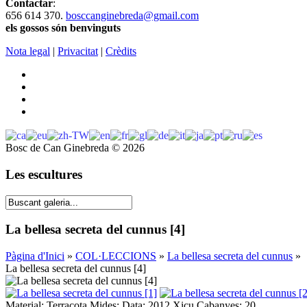
Contactar
:
656 614 370.
bosccanginebreda@gmail.co
m
els gossos són benvinguts
Nota legal
|
Privacitat
|
Crèdits
Bosc de Can Ginebreda
©
2026
Les escultures
La bellesa secreta del cunnus [4]
Pàgina d'Inici
»
COL·LECCIONS
»
La bellesa secreta del cunnus
»
La bellesa secreta del cunnus [4]
Material: Terracota Mides: Data: 2012 Xicu Cabanyes: 20