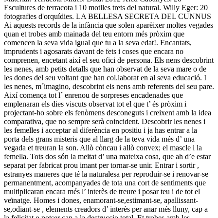
Escultures de terracota i 10 motlles trets del natural. Willy Eger: 20
fotografies d'orquídies. LA BELLESA SECRETA DEL CUNNUS
Ai aquests records de la infància que solen aparèixer moltes vegades
quan et trobes amb mainada del teu entorn més pròxim que
comencen la seva vida igual que tu a la seva edat!. Encantats,
imprudents i agosarats davant de fets i coses que encara no
comprenen, encetant així el seu ofici de persona. Els nens descobrint
les nenes, amb petits detalls que han observat de la seva mare o de
les dones del seu voltant que han col.laborat en al seva educació. I
les nenes, m´imagino, descobrint els nens amb referents del seu pare.
Així comença tot l´ enrenou de sorpreses encadenades que
emplenaran els dies viscuts observat tot el que t’ és pròxim i
projectant-ho sobre els fenòmens desconeguts i creixent amb la idea
comparativa, que no sempre serà coincident. Descobrir les nenes i
les femelles i acceptar al diferència en positiu i ja has entrar a la
porta dels grans misteris que al llarg de la teva vida més d’ una
vegada et treuran la son. Allò còncau i allò convex; el mascle i la
femella. Tots dos són la meitat d’ una mateixa cosa, que ah d’e estar
separat per fabricat prou imant per tornar-se unir. Entrar i sortir ,
estranyes maneres que té la naturalesa per reproduir-se i renovar-se
permanentment, acompanyades de tota una cort de sentiments que
multiplicaran encara més l’ interès de treure i posar teu i de tot el
veïnatge. Homes i dones, enamorant-se,estimant-se, apallissant-
se,odiant-se , elements creadors d’ interès per anar més lluny, cap a
la felicitat o potser cap a la destruccio total. Et trobes amb les