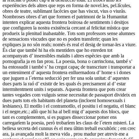
experiències dels altres que reps en forma de novel.les, pel.lícules,
obres de teatre, sublimant facècies que has viscut, vius o viuràs.
Nombroses obres d’art que formen el patrimoni de la Humanitat
intenten explicar aquesta frontera boirosa de sentiments i desitjos
que configuren la nostra existència cercant al felicitat mística que
produeix la plenitud inabastable. Tots som professors sense alumnes
de sensacions viscudes que no es poden transferir; quan les
expliques ja no són reals; només és real el desig de tornar-les a viure.
És clar que també hi ha els mentiders que ho enreden tot
acompanyats d’ insensibles malalts i altres espècies que amb la
pornografia ja en fan prou. La poesia, bona o carrinclona, també s’
ha entossudit i també s’ ha cregut capaç de transcriure i transportar a
un enteniment d’ aquesta frontera enlluernadora d’ home s i dones
que juguen a l´eterna seducció per fer una sola unitat: d’ aquestes
dues parts la raó d’ existir de les quals és precisament al d’ estar
intermitentment units i separats. Aquesta frontera que pots crear
tantes vegades com vulguis sense necessitat de passaport divideix en
dues parts tots els habitants del planeta (incloent homosexuals i
lesbianes). El motllo i el contramotllo, el positiu i el negatiu, el blanc
i el negre,etc.; allò que hi ha al bell mig d’ aquests dos blocs, que
tant es complementen, si es pugues disseccionar potser ens
carregaríem la poesia, però trobaríem les claus de l´etern misteri. La
bellesa secreta del cunnus és el meu últim treball escultòric ; em crec
ara, ja avançada molt la meva vida , prou madur per atrevir-me a