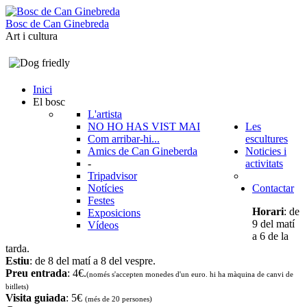
B
o
s
c
d
e
C
a
n
G
i
n
e
b
r
e
d
a
Art i cultura
Inici
El bosc
L'artista
NO HO HAS VIST MAI
Les
Com arribar-hi...
escultures
Amics de Can Gineberda
Noticies i
-
activitats
Tripadvisor
Notícies
Contactar
Festes
Horari
: de
Exposicions
9 del matí
Vídeos
a 6 de la
tarda.
Estiu
: de 8 del matí a 8 del vespre.
Preu entrada
: 4€.
(només s'accepten monedes d'un euro. hi ha màquina de canvi de
bitllets
)
Visita guiada
: 5€
(més de 20 persones)