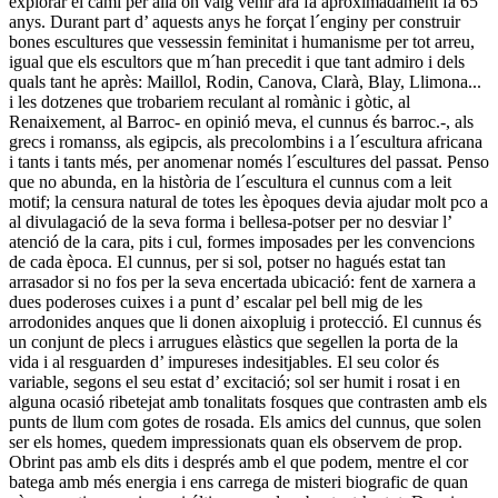
explorar el camí per allà on vaig venir ara fa aproximadament fa 65
anys. Durant part d’ aquests anys he forçat l´enginy per construir
bones escultures que vessessin feminitat i humanisme per tot arreu,
igual que els escultors que m´han precedit i que tant admiro i dels
quals tant he après: Maillol, Rodin, Canova, Clarà, Blay, Llimona...
i les dotzenes que trobariem reculant al romànic i gòtic, al
Renaixement, al Barroc- en opinió meva, el cunnus és barroc.-, als
grecs i romanss, als egipcis, als precolombins i a l´escultura africana
i tants i tants més, per anomenar només l´escultures del passat. Penso
que no abunda, en la història de l´escultura el cunnus com a leit
motif; la censura natural de totes les èpoques devia ajudar molt pco a
al divulagació de la seva forma i bellesa-potser per no desviar l’
atenció de la cara, pits i cul, formes imposades per les convencions
de cada època. El cunnus, per si sol, potser no hagués estat tan
arrasador si no fos per la seva encertada ubicació: fent de xarnera a
dues poderoses cuixes i a punt d’ escalar pel bell mig de les
arrodonides anques que li donen aixopluig i protecció. El cunnus és
un conjunt de plecs i arrugues elàstics que segellen la porta de la
vida i al resguarden d’ impureses indesitjables. El seu color és
variable, segons el seu estat d’ excitació; sol ser humit i rosat i en
alguna ocasió ribetejat amb tonalitats fosques que contrasten amb els
punts de llum com gotes de rosada. Els amics del cunnus, que solen
ser els homes, quedem impressionats quan els observem de prop.
Obrint pas amb els dits i després amb el que podem, mentre el cor
batega amb més energia i ens carrega de misteri biografic de quan