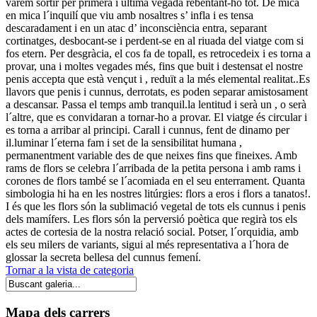
vàrem sortir per primera i última vegada rebentant-ho tot. De mica
en mica l´inquilí que viu amb nosaltres s’ infla i es tensa
descaradament i en un atac d’ inconsciència entra, separant
cortinatges, desbocant-se i perdent-se en al riuada del viatge com si
fos etern. Per desgràcia, el cos fa de topall, es retrocedeix i es torna a
provar, una i moltes vegades més, fins que buit i destensat el nostre
penis accepta que està vençut i , reduït a la més elemental realitat..Es
llavors que penis i cunnus, derrotats, es poden separar amistosament
a descansar. Passa el temps amb tranquil.la lentitud i serà un , o serà
l´altre, que es convidaran a tornar-ho a provar. El viatge és circular i
es torna a arribar al principi. Carall i cunnus, fent de dinamo per
il.luminar l´eterna fam i set de la sensibilitat humana ,
permanentment variable des de que neixes fins que fineixes. Amb
rams de flors se celebra l´arribada de la petita persona i amb rams i
corones de flors també se l´acomiada en el seu enterrament. Quanta
simbologia hi ha en les nostres litúrgies: flors a eros i flors a tanatos!.
I és que les flors són la sublimació vegetal de tots els cunnus i penis
dels mamífers. Les flors són la perversió poètica que regirà tos els
actes de cortesia de la nostra relació social. Potser, l´orquidia, amb
els seu milers de variants, sigui al més representativa a l´hora de
glossar la secreta bellesa del cunnus femení.
Tornar a la vista de categoria
Mapa dels carrers