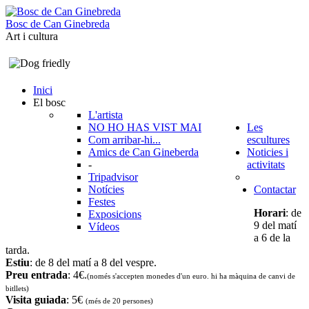
B
o
s
c
d
e
C
a
n
G
i
n
e
b
r
e
d
a
Art i cultura
Inici
El bosc
L'artista
NO HO HAS VIST MAI
Les
Com arribar-hi...
escultures
Amics de Can Gineberda
Noticies i
-
activitats
Tripadvisor
Notícies
Contactar
Festes
Horari
: de
Exposicions
9 del matí
Vídeos
a 6 de la
tarda.
Estiu
: de 8 del matí a 8 del vespre.
Preu entrada
: 4€.
(només s'accepten monedes d'un euro. hi ha màquina de canvi de
bitllets
)
Visita guiada
: 5€
(més de 20 persones)