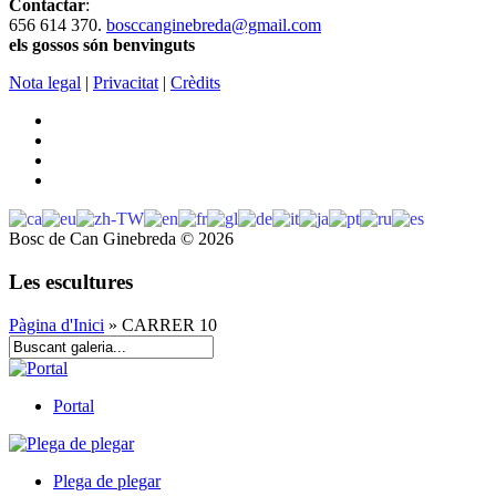
Contactar
:
656 614 370.
bosccanginebreda@gmail.co
m
els gossos són benvinguts
Nota legal
|
Privacitat
|
Crèdits
Bosc de Can Ginebreda
©
2026
Les escultures
Pàgina d'Inici
» CARRER 10
Portal
Plega de plegar