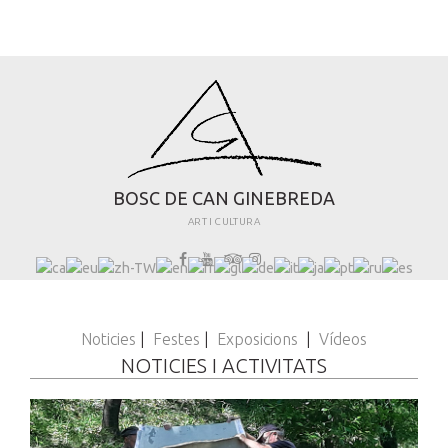
B
O
S
C
D
E
C
A
N
G
I
N
E
B
R
E
D
A
ART I CULTURA
Noticies
|
Festes
|
Exposicions
|
Vídeos
NOTICIES I ACTIVITATS