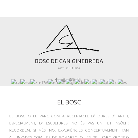
B
O
S
C
D
E
C
A
N
G
I
N
E
B
R
E
D
A
ART I CULTURA
EL BOSC
EL BOSC O EL PARC COM A RECEPTACLE D' OBRES D' ART I,
ESPECIALMENT, D' ESCULTURES, NO ÉS PAS UN FET INSÒLIT:
RECORDEM, SI MÉS, NO, EXPERIÈNCIES CONCEPTUALMENT TAN
ALLUNYADES COM LES DE BOMARZO O LES DEL PARC KRONER-