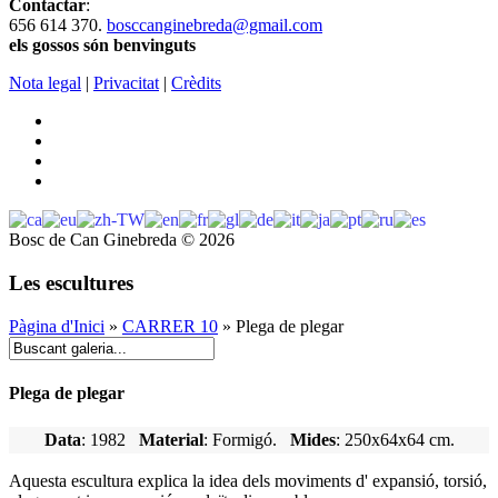
Contactar
:
656 614 370.
bosccanginebreda@gmail.co
m
els gossos són benvinguts
Nota legal
|
Privacitat
|
Crèdits
Bosc de Can Ginebreda
©
2026
Les escultures
Pàgina d'Inici
»
CARRER 10
» Plega de plegar
Plega de plegar
Data
: 1982
Material
: Formigó.
Mides
: 250x64x64 cm.
Aquesta escultura explica la idea dels moviments d' expansió, torsió,