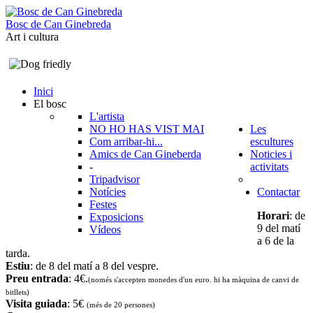
B
o
s
c
d
e
C
a
n
G
i
n
e
b
r
e
d
a
Art i cultura
Inici
El bosc
L'artista
NO HO HAS VIST MAI
Les
Com arribar-hi...
escultures
Amics de Can Gineberda
Noticies i
-
activitats
Tripadvisor
Notícies
Contactar
Festes
Horari
: de
Exposicions
9 del matí
Vídeos
a 6 de la
tarda.
Estiu
: de 8 del matí a 8 del vespre.
Preu entrada
: 4€.
(només s'accepten monedes d'un euro. hi ha màquina de canvi de
bitllets
)
Visita guiada
: 5€
(més de 20 persones)