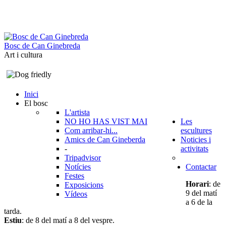
B
o
s
c
d
e
C
a
n
G
i
n
e
b
r
e
d
a
Art i cultura
Inici
El bosc
L'artista
NO HO HAS VIST MAI
Les
Com arribar-hi...
escultures
Amics de Can Gineberda
Noticies i
-
activitats
Tripadvisor
Notícies
Contactar
Festes
Horari
: de
Exposicions
9 del matí
Vídeos
a 6 de la
tarda.
Estiu
: de 8 del matí a 8 del vespre.