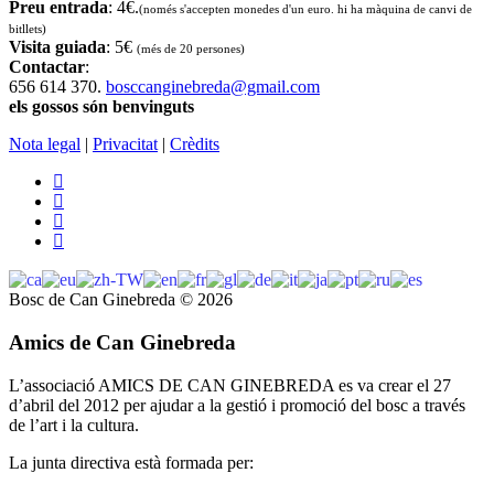
Preu entrada
: 4€.
(només s'accepten monedes d'un euro. hi ha màquina de canvi de
bitllets
)
Visita guiada
: 5€
(més de 20 persones)
Contactar
:
656 614 370.
bosccanginebreda@gmail.co
m
els gossos són benvinguts
Nota legal
|
Privacitat
|
Crèdits
Bosc de Can Ginebreda
©
2026
Amics de Can Ginebreda
L’associació AMICS DE CAN GINEBREDA es va crear el 27
d’abril del 2012 per ajudar a la gestió i promoció del bosc a través
de l’art i la cultura.
La junta directiva està formada per: