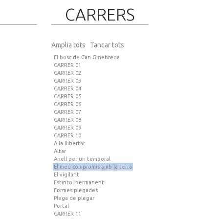
CARRERS
Amplia tots
Tancar tots
El bosc de Can Ginebreda
CARRER 01
CARRER 02
CARRER 03
CARRER 04
CARRER 05
CARRER 06
CARRER 07
CARRER 08
CARRER 09
CARRER 10
A la llibertat
Altar
Anell per un temporal
El meu compromís amb la terra
El vigilant
Estintol permanent
Formes plegades
Plega de plegar
Portal
CARRER 11