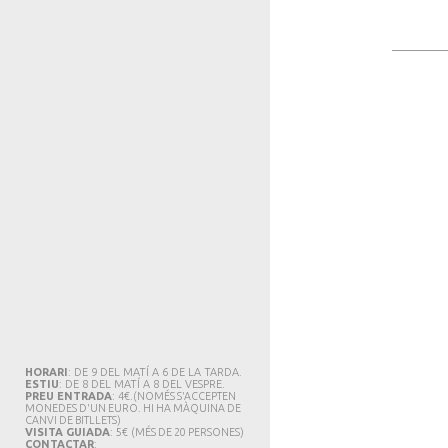
HORARI
: DE 9 DEL MATÍ A 6 DE LA TARDA.
ESTIU
: DE 8 DEL MATÍ A 8 DEL VESPRE.
PREU ENTRADA
: 4€.
(NOMÉS S'ACCEPTEN
MONEDES D'UN EURO. HI HA MÀQUINA DE
CANVI DE BITLLETS
)
VISITA GUIADA
: 5€
(MÉS DE 20 PERSONES)
CONTACTAR
: