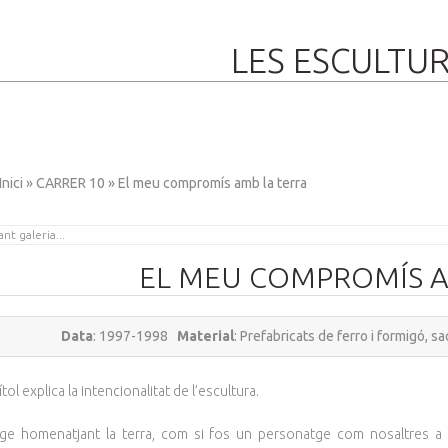
LES ESCULTU
Inici
»
CARRER 10
» El meu compromís amb la terra
EL MEU COMPROMÍS A
Data
: 1997-1998
Material
: Prefabricats de ferro i formigó, s
ítol explica la intencionalitat de l’escultura.
ge homenatjant la terra, com si fos un personatge com nosaltres a qu
BERDA