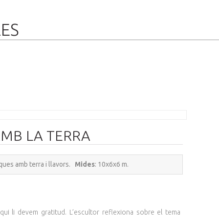
RES
MB LA TERRA
aques amb terra i llavors.
Mides
: 10x6x6 m.
i li devem gratitud. L’escultor reflexiona sobre el tema