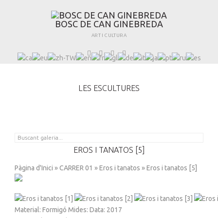
B
O
S
C
D
E
C
A
N
G
I
N
E
B
R
E
D
A
ART I CULTURA
LES ESCULTURES
EROS I TANATOS [5]
Pàgina d'Inici
»
CARRER 01
»
Eros i tanatos
» Eros i tanatos [5]
Material: Formigó Mides: Data: 2017