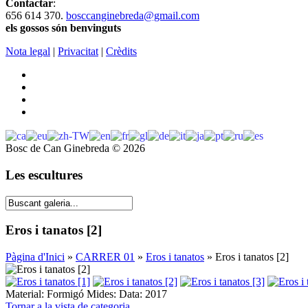
Contactar
:
656 614 370.
bosccanginebreda@gmail.co
m
els gossos són benvinguts
Nota legal
|
Privacitat
|
Crèdits
Bosc de Can Ginebreda
©
2026
Les escultures
Eros i tanatos [2]
Pàgina d'Inici
»
CARRER 01
»
Eros i tanatos
» Eros i tanatos [2]
Material: Formigó Mides: Data: 2017
Tornar a la vista de categoria