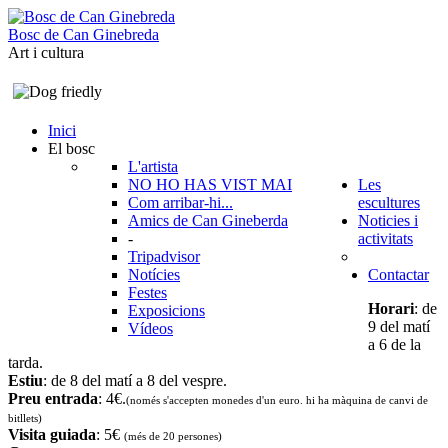
B
o
s
c
d
e
C
a
n
G
i
n
e
b
r
e
d
a
Art i cultura
Inici
El bosc
L'artista
NO HO HAS VIST MAI
Les
Com arribar-hi...
escultures
Amics de Can Gineberda
Noticies i
-
activitats
Tripadvisor
Notícies
Contactar
Festes
Horari
: de
Exposicions
9 del matí
Vídeos
a 6 de la
tarda.
Estiu
: de 8 del matí a 8 del vespre.
Preu entrada
: 4€.
(només s'accepten monedes d'un euro. hi ha màquina de canvi de
bitllets
)
Visita guiada
: 5€
(més de 20 persones)