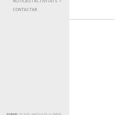
NOTICIES I ACTIVITATS
TRIPADVISOR
CONTACTAR
HORARI
: DE 9 DEL MATÍ A 6 DE LA TARDA.