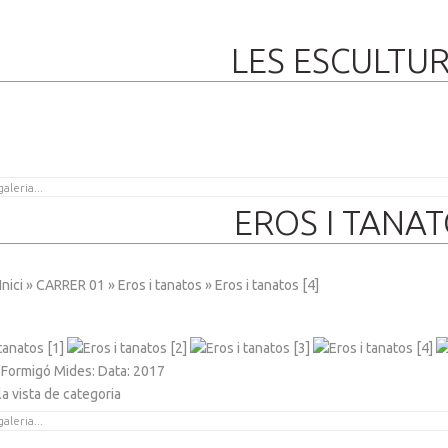
LES ESCULTU
EROS I TANAT
Inici
»
CARRER 01
»
Eros i tanatos
» Eros i tanatos [4]
: Formigó Mides: Data: 2017
BERDA
la vista de categoria