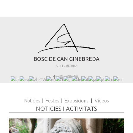
B
O
S
C
D
E
C
A
N
G
I
N
E
B
R
E
D
A
ART I CULTURA
Noticies
|
Festes
|
Exposicions
|
Vídeos
NOTICIES I ACTIVITATS