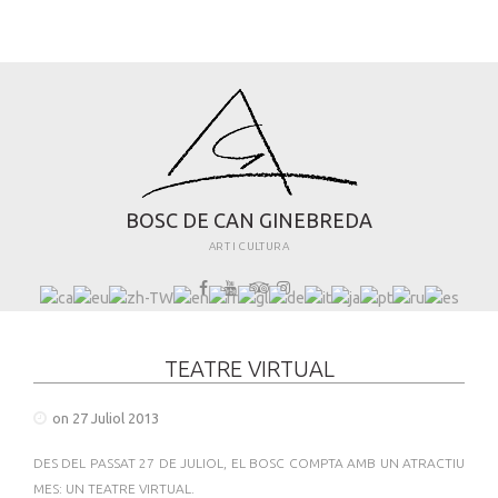
B
O
S
C
D
E
C
A
N
G
I
N
E
B
R
E
D
A
ART I CULTURA
TEATRE VIRTUAL
on 27 Juliol 2013
DES DEL PASSAT 27 DE JULIOL, EL BOSC COMPTA AMB UN ATRACTIU
MES: UN TEATRE VIRTUAL.