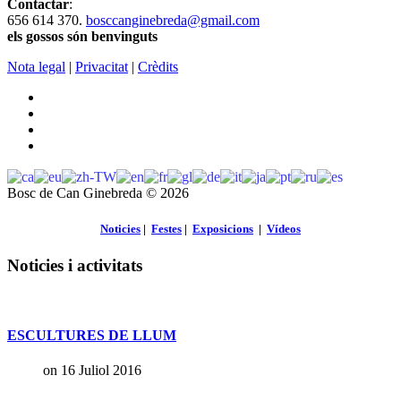
Contactar
:
656 614 370.
bosccanginebreda@gmail.co
m
els gossos són benvinguts
Nota legal
|
Privacitat
|
Crèdits
Bosc de Can Ginebreda
©
2026
Noticies
|
Festes
|
Exposicions
|
Vídeos
Noticies i activitats
ESCULTURES DE LLUM
on 16 Juliol 2016