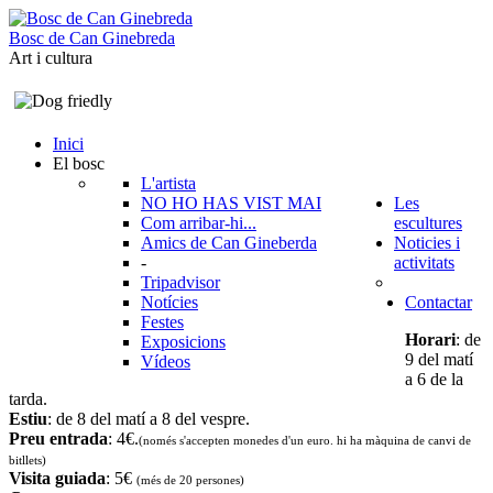
B
o
s
c
d
e
C
a
n
G
i
n
e
b
r
e
d
a
Art i cultura
Inici
El bosc
L'artista
NO HO HAS VIST MAI
Les
Com arribar-hi...
escultures
Amics de Can Gineberda
Noticies i
-
activitats
Tripadvisor
Notícies
Contactar
Festes
Horari
: de
Exposicions
9 del matí
Vídeos
a 6 de la
tarda.
Estiu
: de 8 del matí a 8 del vespre.
Preu entrada
: 4€.
(només s'accepten monedes d'un euro. hi ha màquina de canvi de
bitllets
)
Visita guiada
: 5€
(més de 20 persones)