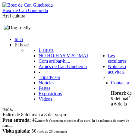
B
o
s
c
d
e
C
a
n
G
i
n
e
b
r
e
d
a
Art i cultura
Inici
El bosc
L'artista
NO HO HAS VIST MAI
Les
Com arribar-hi...
escultures
Amics de Can Gineberda
Noticies i
-
activitats
Tripadvisor
Notícies
Contactar
Festes
Horari
: de
Exposicions
9 del matí
Vídeos
a 6 de la
tarda.
Estiu
: de 8 del matí a 8 del vespre.
Preu entrada
: 4€.
(només s'accepten monedes d'un euro. hi ha màquina de canvi de
bitllets
)
Visita guiada
: 5€
(més de 20 persones)