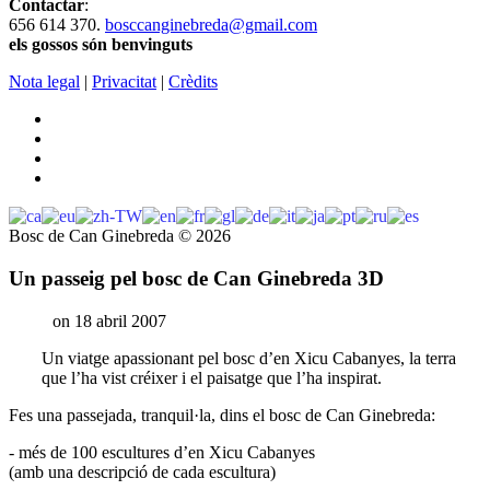
Contactar
:
656 614 370.
bosccanginebreda@gmail.co
m
els gossos són benvinguts
Nota legal
|
Privacitat
|
Crèdits
Bosc de Can Ginebreda
©
2026
Un passeig pel bosc de Can Ginebreda 3D
on 18 abril 2007
Un viatge apassionant pel bosc d’en Xicu Cabanyes, la terra
que l’ha vist créixer i el paisatge que l’ha inspirat.
Fes una passejada, tranquil·la, dins el bosc de Can Ginebreda:
- més de 100 escultures d’en Xicu Cabanyes
(amb una descripció de cada escultura)