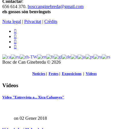
Contactar
:
656 614 370.
bosccanginebreda@gmail.co
m
els gossos són benvinguts
Nota legal
|
Privacitat
|
Crèdits
Bosc de Can Ginebreda
©
2026
Noticies
|
Festes
|
Exposicions
|
Vídeos
Vídeos
Vídeo "Entrevista a... Xicu Cabanyes"
on 02 Gener 2018