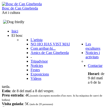
B
o
s
c
d
e
C
a
n
G
i
n
e
b
r
e
d
a
Art i cultura
Inici
El bosc
L'artista
NO HO HAS VIST MAI
Les
Com arribar-hi...
escultures
Amics de Can Gineberda
Noticies i
-
activitats
Tripadvisor
Notícies
Contactar
Festes
Horari
: de
Exposicions
9 del matí
Vídeos
a 6 de la
tarda.
Estiu
: de 8 del matí a 8 del vespre.
Preu entrada
: 4€.
(només s'accepten monedes d'un euro. hi ha màquina de canvi de
bitllets
)
Visita guiada
: 5€
(més de 20 persones)