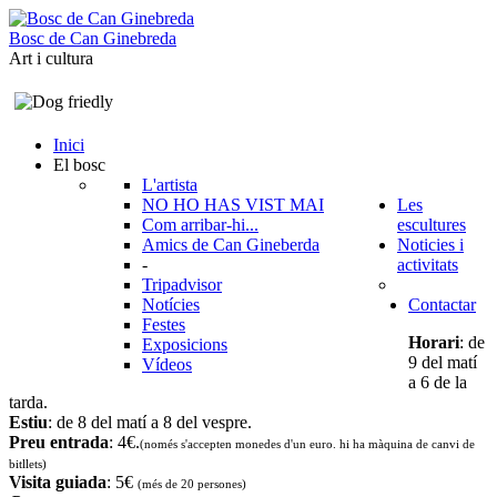
B
o
s
c
d
e
C
a
n
G
i
n
e
b
r
e
d
a
Art i cultura
Inici
El bosc
L'artista
NO HO HAS VIST MAI
Les
Com arribar-hi...
escultures
Amics de Can Gineberda
Noticies i
-
activitats
Tripadvisor
Notícies
Contactar
Festes
Horari
: de
Exposicions
9 del matí
Vídeos
a 6 de la
tarda.
Estiu
: de 8 del matí a 8 del vespre.
Preu entrada
: 4€.
(només s'accepten monedes d'un euro. hi ha màquina de canvi de
bitllets
)
Visita guiada
: 5€
(més de 20 persones)