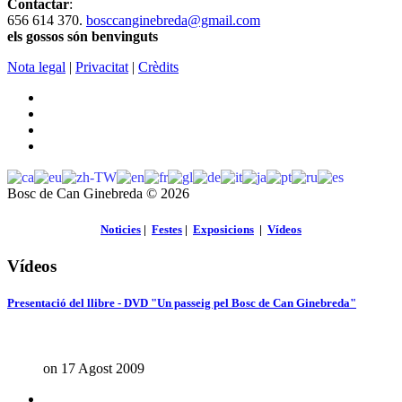
Contactar
:
656 614 370.
bosccanginebreda@gmail.co
m
els gossos són benvinguts
Nota legal
|
Privacitat
|
Crèdits
Bosc de Can Ginebreda
©
2026
Noticies
|
Festes
|
Exposicions
|
Vídeos
Vídeos
Presentació del llibre - DVD "Un passeig pel Bosc de Can Ginebreda"
on 17 Agost 2009