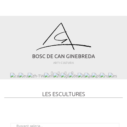
B
O
S
C
D
E
C
A
N
G
I
N
E
B
R
E
D
A
ART I CULTURA
LES ESCULTURES