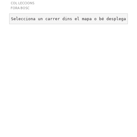
COL·LECCIONS
FORA BOSC
Selecciona un carrer dins el mapa o bé desplega un 
BOSC DE CAN GINEBREDA
©
2026