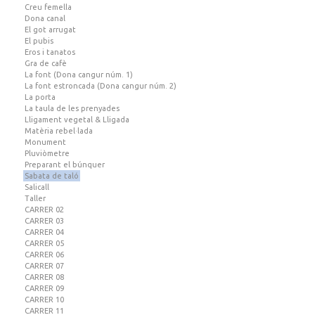
Creu femella
Dona canal
El got arrugat
El pubis
Eros i tanatos
Gra de cafè
La font (Dona cangur núm. 1)
La font estroncada (Dona cangur núm. 2)
La porta
La taula de les prenyades
Lligament vegetal & Lligada
Matèria rebel·lada
Monument
Pluviòmetre
Preparant el búnquer
Sabata de taló
Salicall
Taller
CARRER 02
CARRER 03
CARRER 04
CARRER 05
CARRER 06
CARRER 07
CARRER 08
CARRER 09
CARRER 10
CARRER 11