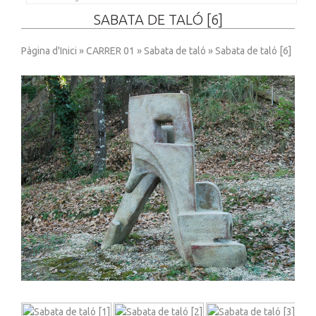
SABATA DE TALÓ [6]
Pàgina d'Inici
»
CARRER 01
»
Sabata de taló
» Sabata de taló [6]