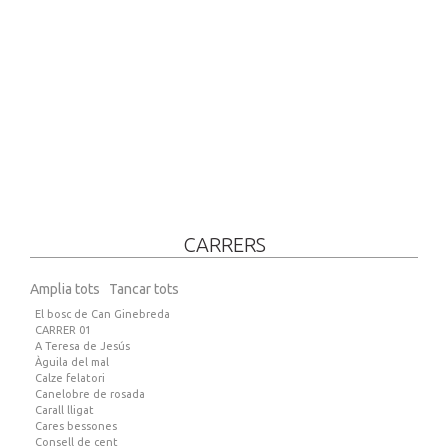
CARRERS
Amplia tots
Tancar tots
El bosc de Can Ginebreda
CARRER 01
A Teresa de Jesús
Àguila del mal
Calze felatori
Canelobre de rosada
Carall lligat
Cares bessones
Consell de cent