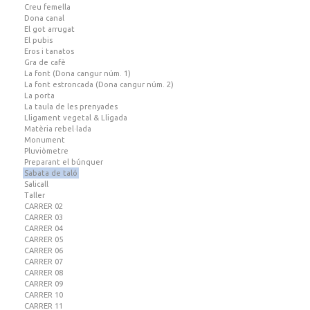
Creu femella
Dona canal
El got arrugat
El pubis
Eros i tanatos
Gra de cafè
La font (Dona cangur núm. 1)
La font estroncada (Dona cangur núm. 2)
La porta
La taula de les prenyades
Lligament vegetal & Lligada
Matèria rebel·lada
Monument
Pluviòmetre
Preparant el búnquer
Sabata de taló
Salicall
Taller
CARRER 02
CARRER 03
CARRER 04
CARRER 05
CARRER 06
CARRER 07
CARRER 08
CARRER 09
CARRER 10
CARRER 11