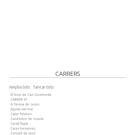
CARRERS
Amplia tots
Tancar tots
El bosc de Can Ginebreda
CARRER 01
A Teresa de Jesús
Àguila del mal
Calze felatori
Canelobre de rosada
Carall lligat
Cares bessones
Consell de cent