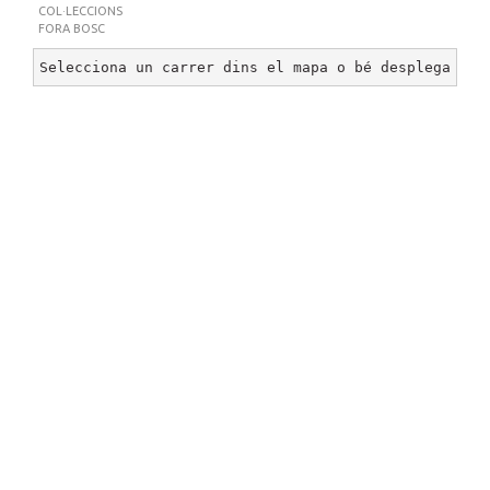
COL·LECCIONS
FORA BOSC
Selecciona un carrer dins el mapa o bé desplega un 
BOSC DE CAN GINEBREDA
©
2026