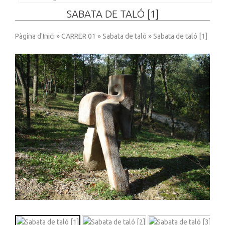
SABATA DE TALÓ [1]
Pàgina d'Inici
»
CARRER 01
»
Sabata de taló
» Sabata de taló [1]