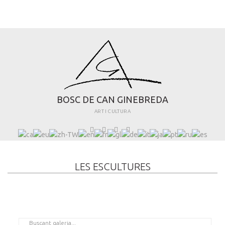
B
O
S
C
D
E
C
A
N
G
I
N
E
B
R
E
D
A
ART I CULTURA
LES ESCULTURES