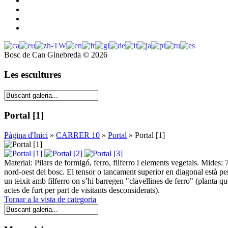
Bosc de Can Ginebreda
©
2026
Les escultures
Portal [1]
Pàgina d'Inici
»
CARRER 10
»
Portal
» Portal [1]
Material: Pilars de formigó, ferro, filferro i elements vegetals. Mides:
nord-oest del bosc. El tensor o tancament superior en diagonal està p
un teixit amb filferro on s’hi barregen "clavellines de ferro" (planta q
actes de furt per part de visitants desconsiderats).
Tornar a la vista de categoria