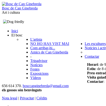
B
o
s
c
d
e
C
a
n
G
i
n
e
b
r
e
d
a
Art i cultura
Inici
El bosc
L'artista
NO HO HAS VIST MAI
Les escultures
Com arribar-hi...
Noticies i acti
Amics de Can Gineberda
-
Contactar
Tripadvisor
Horari
: de 
Notícies
Estiu
: de 8 
Festes
Preu entra
Exposicions
Visita guia
Vídeos
Contactar
:
656 614 370.
bosccanginebreda@gmail.co
m
els gossos són benvinguts
Nota legal
|
Privacitat
|
Crèdits