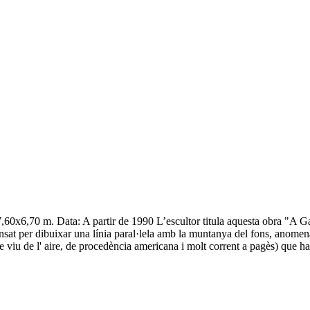
 7,60x6,70 m. Data: A partir de 1990 L’escultor titula aquesta obra "A Ga
ensat per dibuixar una línia paral·lela amb la muntanya del fons, anome
ue viu de l' aire, de procedència americana i molt corrent a pagès) que ha