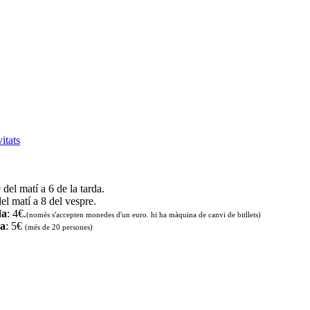
vitats
9 del matí a 6 de la tarda.
del matí a 8 del vespre.
da
: 4€.
(només s'accepten monedes d'un euro. hi ha màquina de canvi de bitllets
)
da
: 5€
(més de 20 persones)