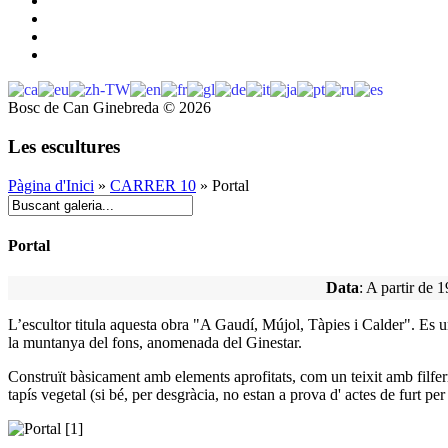
Bosc de Can Ginebreda
©
2026
Les escultures
Pàgina d'Inici
»
CARRER 10
» Portal
Portal
Data
: A partir d
L’escultor titula aquesta obra "A Gaudí, Mújol, Tàpies i Calder". Es un
la muntanya del fons, anomenada del Ginestar.
Construït bàsicament amb elements aprofitats, com un teixit amb filferr
tapís vegetal (si bé, per desgràcia, no estan a prova d' actes de furt per