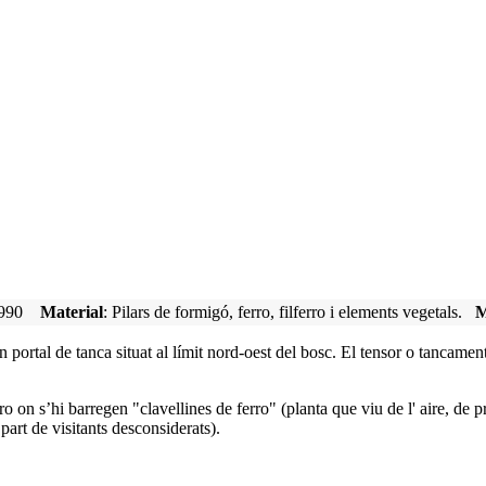
e 1990
Material
: Pilars de formigó, ferro, filferro i elements vegetals.
M
 portal de tanca situat al límit nord-oest del bosc. El tensor o tancamen
o on s’hi barregen "clavellines de ferro" (planta que viu de l' aire, de
 part de visitants desconsiderats).