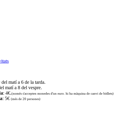
vitats
9 del matí a 6 de la tarda.
del matí a 8 del vespre.
da
: 4€.
(només s'accepten monedes d'un euro. hi ha màquina de canvi de bitllets
)
da
: 5€
(més de 20 persones)