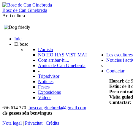
B
o
s
c
d
e
C
a
n
G
i
n
e
b
r
e
d
a
Art i cultura
Inici
El bosc
L'artista
NO HO HAS VIST MAI
Les escultures
Com arribar-hi...
Noticies i acti
Amics de Can Gineberda
-
Contactar
Tripadvisor
Horari
: de 
Notícies
Estiu
: de 8 
Festes
Preu entra
Exposicions
Visita guia
Vídeos
Contactar
:
656 614 370.
bosccanginebreda@gmail.co
m
els gossos són benvinguts
Nota legal
|
Privacitat
|
Crèdits