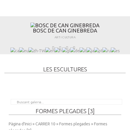
B
O
S
C
D
E
C
A
N
G
I
N
E
B
R
E
D
A
ART I CULTURA
LES ESCULTURES
FORMES PLEGADES [3]
Pàgina d'Inici
»
CARRER 10
»
Formes plegades
» Formes