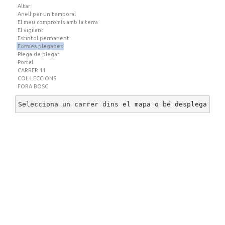
Altar
Anell per un temporal
El meu compromís amb la terra
El vigilant
Estintol permanent
Formes plegades
Plega de plegar
Portal
CARRER 11
COL·LECCIONS
FORA BOSC
Selecciona un carrer dins el mapa o bé desplega un 