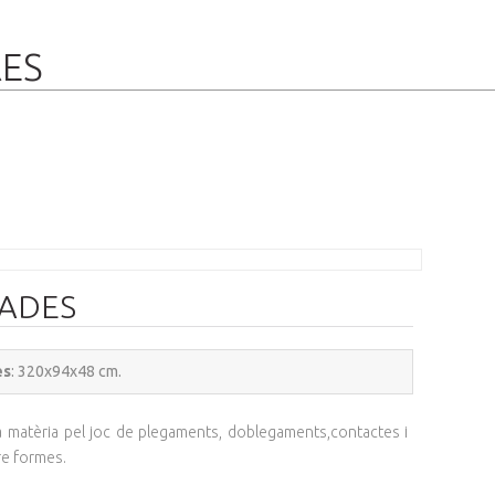
RES
ADES
es
: 320x94x48 cm.
a matèria pel joc de plegaments, doblegaments,contactes i
re formes.