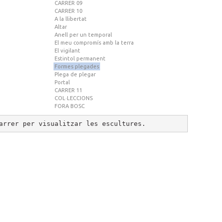
CARRER 09
CARRER 10
A la llibertat
Altar
Anell per un temporal
El meu compromís amb la terra
El vigilant
Estintol permanent
Formes plegades
Plega de plegar
Portal
CARRER 11
COL·LECCIONS
FORA BOSC
arrer per visualitzar les escultures.