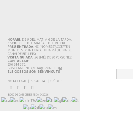
HORARI
: DE 9 DEL MATÍ A 6 DE LA TARDA.
ESTIU
: DE 8 DEL MATÍ A 8 DEL VESPRE.
PREU ENTRADA
: 4€.
(NOMÉS S'ACCEPTEN
MONEDES D'UN EURO. HI HA MÀQUINA DE
CANVI DE BITLLETS
)
VISITA GUIADA
: 5€
(MÉS DE 20 PERSONES)
CONTACTAR
:
656 614 370.
BOSCCANGINEBREDA@GMAIL.CO
M
ELS GOSSOS SÓN BENVINGUTS
NOTA LEGAL
|
PRIVACITAT
|
CRÈDITS
BOSC DE CAN GINEBREDA
©
2026