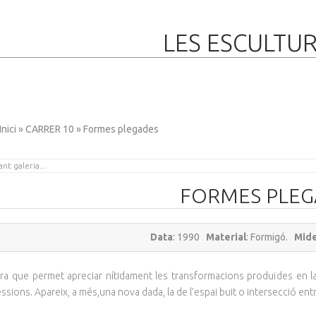
LES ESCULTU
Inici
»
CARRER 10
» Formes plegades
FORMES PLEG
Data
: 1990
Material
: Formigó.
Mid
ura que permet apreciar nítidament les transformacions produïdes en l
BERDA
sions. Apareix, a més,una nova dada, la de l’espai buit o intersecció ent