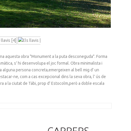
omena aquesta obra "Monument a la puta desconeguda". Forma
smàtica, s' hi desenvolupa el joc formal. Obra minimalista i
 a alguna persona concreta,emergeixen al bell mig d' un
destacar-ne, com a cas excepcional dins la seva obra, l' ús de
ra a la ciutat de Täbi, prop d' Estocolm,però a doble escala
CARRERS