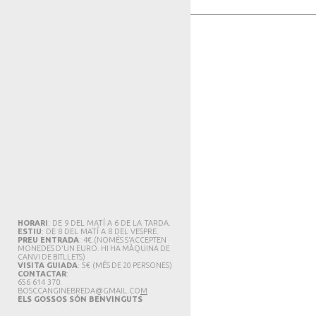
HORARI
: DE 9 DEL MATÍ A 6 DE LA TARDA.
ESTIU
: DE 8 DEL MATÍ A 8 DEL VESPRE.
PREU ENTRADA
: 4€.
(NOMÉS S'ACCEPTEN
MONEDES D'UN EURO. HI HA MÀQUINA DE
CANVI DE BITLLETS
)
VISITA GUIADA
: 5€
(MÉS DE 20 PERSONES)
CONTACTAR
:
656 614 370.
BOSCCANGINEBREDA@GMAIL.CO
M
ELS GOSSOS SÓN BENVINGUTS