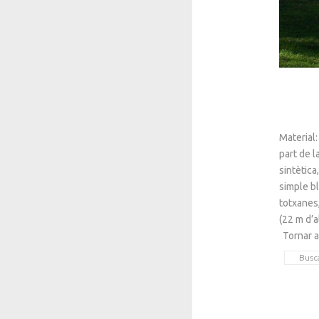
Material
part de l
sintètic
simple bl
totxanes,
(22 m d’a
Tornar a