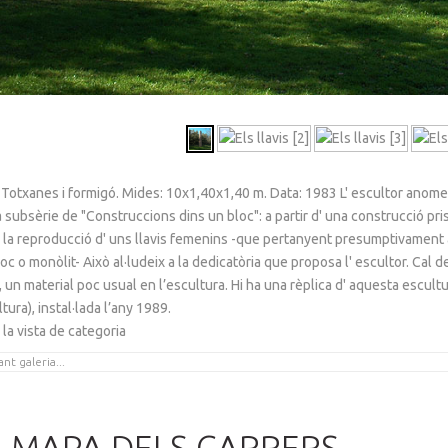
: Totxanes i formigó. Mides: 10x1,40x1,40 m. Data: 1983 L' escultor an
a subsèrie de "Construccions dins un bloc": a partir d' una construcció pri
a, la reproducció d' uns llavis femenins -que pertanyent presumptivament
oc o monòlit- Això al·ludeix a la dedicatòria que proposa l' escultor. Cal 
 un material poc usual en l’escultura. Hi ha una rèplica d' aquesta escultu
ltura), instal·lada l’any 1989.
 la vista de categoria
MAPA DELS CARRERS