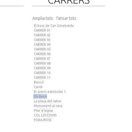
Amplia tots
Tancar tots
El bosc de Can Ginebreda
CARRER 01
CARRER 02
CARRER 03
CARRER 04
CARRER 05
CARRER 06
CARRER 07
CARRER 08
CARRER 09
CARRER 10
CARRER 11
Banc-2
Candi
El somni estintolat 1
Els llavis
La plaça del saber
Monument al cava
Pilar d’aigua
COL·LECCIONS
FORA BOSC