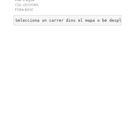
Pilar d’aigua
COL·LECCIONS
FORA BOSC
Selecciona un carrer dins el mapa o bé desplega u
BOSC DE CAN GINEBREDA
©
2026