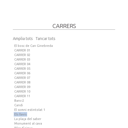
CARRERS
Amplia tots
Tancar tots
El bosc de Can Ginebreda
CARRER 01
CARRER 02
CARRER 03
CARRER 04
CARRER 05
CARRER 06
CARRER 07
CARRER 08
CARRER 09
CARRER 10
CARRER 11
Banc-2
Candi
El somni estintolat 1
Els llavis
La plaça del saber
Monument al cava