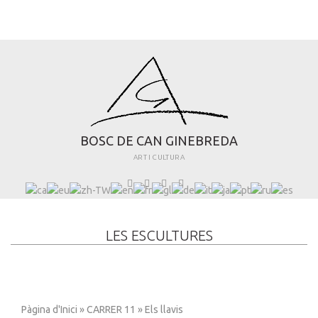
B
O
S
C
D
E
C
A
N
G
I
N
E
B
R
E
D
A
ART I CULTURA
LES ESCULTURES
Pàgina d'Inici
»
CARRER 11
» Els llavis