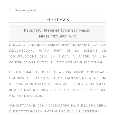
ELS LLAVIS
Data
: 1983
Material
: Totxanes i formigó.
Mides
: 10x1,40x1,40 m.
L' ESCULTOR ANOMENA AQUESTA OBRA "MONUMENT A LA PUTA
DESCONEGUDA". FORMA PART DE LA SUBSÈRIE DE
"CONSTRUCCIONS DINS UN BLOC": A PARTIR D' UNA
CONSTRUCCIÓ PRISMÀTICA, S' HI DESENVOLUPA EL JOC FORMAL.
OBRA MINIMALISTA I SINTÈTICA, LA REPRODUCCIÓ D' UNS LLAVIS
FEMENINS -QUE PERTANYENT PRESUMPTIVAMENT A ALGUNA
PERSONA CONCRETA,EMERGEIXEN AL BELL MIG D' UN SIMPLE
BLOC O MONÒLIT- AIXÒ AL·LUDEIX A LA DEDICATÒRIA QUE
PROPOSA L' ESCULTOR.
CAL DESTACAR-NE, COM A CAS EXCEPCIONAL DINS LA SEVA OBRA,
L' ÚS DE TOTXANES, UN MATERIAL POC USUAL EN L’ESCULTURA.