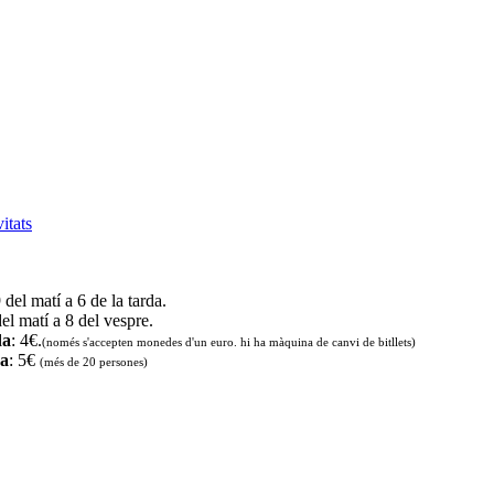
vitats
9 del matí a 6 de la tarda.
del matí a 8 del vespre.
da
: 4€.
(només s'accepten monedes d'un euro. hi ha màquina de canvi de bitllets
)
da
: 5€
(més de 20 persones)