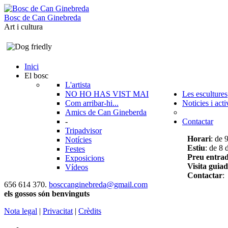
B
o
s
c
d
e
C
a
n
G
i
n
e
b
r
e
d
a
Art i cultura
Inici
El bosc
L'artista
NO HO HAS VIST MAI
Les escultures
Com arribar-hi...
Noticies i acti
Amics de Can Gineberda
-
Contactar
Tripadvisor
Horari
: de 
Notícies
Estiu
: de 8 
Festes
Preu entra
Exposicions
Visita guia
Vídeos
Contactar
:
656 614 370.
bosccanginebreda@gmail.co
m
els gossos són benvinguts
Nota legal
|
Privacitat
|
Crèdits