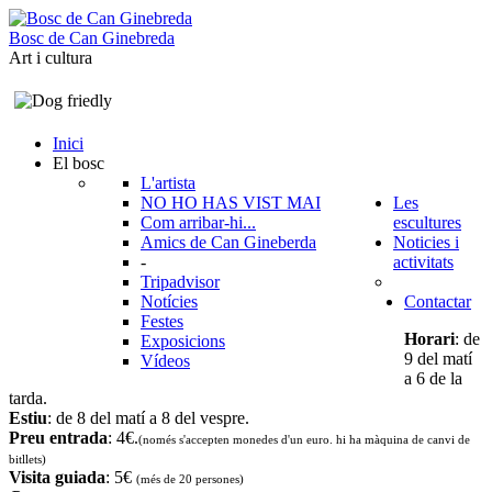
B
o
s
c
d
e
C
a
n
G
i
n
e
b
r
e
d
a
Art i cultura
Inici
El bosc
L'artista
NO HO HAS VIST MAI
Les
Com arribar-hi...
escultures
Amics de Can Gineberda
Noticies i
-
activitats
Tripadvisor
Notícies
Contactar
Festes
Horari
: de
Exposicions
9 del matí
Vídeos
a 6 de la
tarda.
Estiu
: de 8 del matí a 8 del vespre.
Preu entrada
: 4€.
(només s'accepten monedes d'un euro. hi ha màquina de canvi de
bitllets
)
Visita guiada
: 5€
(més de 20 persones)