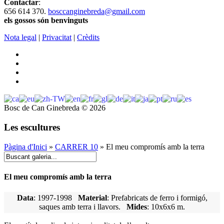
Contactar
:
656 614 370.
bosccanginebreda@gmail.co
m
els gossos són benvinguts
Nota legal
|
Privacitat
|
Crèdits
Bosc de Can Ginebreda
©
2026
Les escultures
Pàgina d'Inici
»
CARRER 10
» El meu compromís amb la terra
El meu compromís amb la terra
Data
: 1997-1998
Material
: Prefabricats de ferro i formigó,
saques amb terra i llavors.
Mides
: 10x6x6 m.