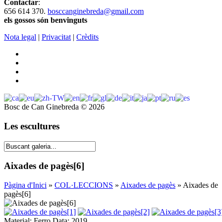
Contactar
:
656 614 370.
bosccanginebreda@gmail.co
m
els gossos són benvinguts
Nota legal
|
Privacitat
|
Crèdits
Bosc de Can Ginebreda
©
2026
Les escultures
Aixades de pagès[6]
Pàgina d'Inici
»
COL·LECCIONS
»
Aixades de pagès
» Aixades de
pagès[6]
Material: Ferro Data: 2019