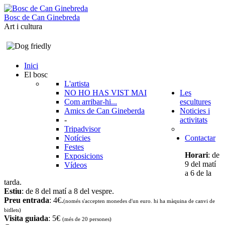
B
o
s
c
d
e
C
a
n
G
i
n
e
b
r
e
d
a
Art i cultura
Inici
El bosc
L'artista
NO HO HAS VIST MAI
Les
Com arribar-hi...
escultures
Amics de Can Gineberda
Noticies i
-
activitats
Tripadvisor
Notícies
Contactar
Festes
Horari
: de
Exposicions
9 del matí
Vídeos
a 6 de la
tarda.
Estiu
: de 8 del matí a 8 del vespre.
Preu entrada
: 4€.
(només s'accepten monedes d'un euro. hi ha màquina de canvi de
bitllets
)
Visita guiada
: 5€
(més de 20 persones)