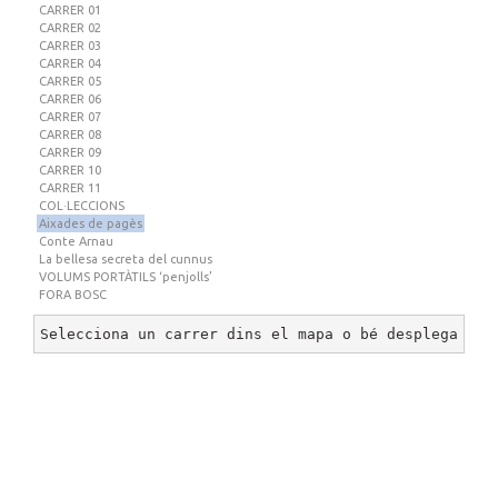
CARRER 01
CARRER 02
CARRER 03
CARRER 04
CARRER 05
CARRER 06
CARRER 07
CARRER 08
CARRER 09
CARRER 10
CARRER 11
COL·LECCIONS
Aixades de pagès
Conte Arnau
La bellesa secreta del cunnus
VOLUMS PORTÀTILS ‘penjolls’
FORA BOSC
Selecciona un carrer dins el mapa o bé desplega un 