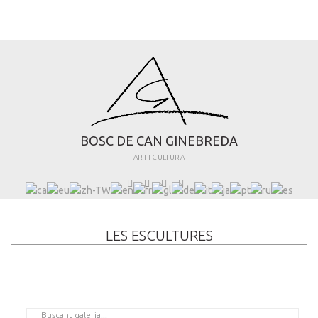
B
O
S
C
D
E
C
A
N
G
I
N
E
B
R
E
D
A
ART I CULTURA
LES ESCULTURES