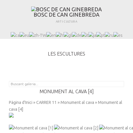
B
O
S
C
D
E
C
A
N
G
I
N
E
B
R
E
D
A
ART I CULTURA
LES ESCULTURES
MONUMENT AL CAVA [4]
Pàgina d'Inici
»
CARRER 11
»
Monument al cava
» Monument al
cava [4]