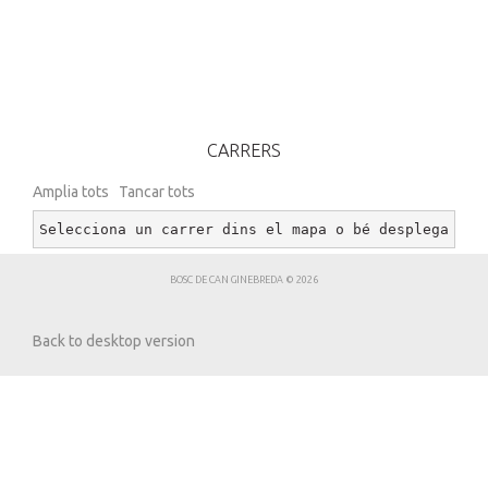
CARRERS
Amplia tots
Tancar tots
Selecciona un carrer dins el mapa o bé desplega un 
BOSC DE CAN GINEBREDA
©
2026
Back to desktop version