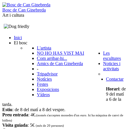
B
o
s
c
d
e
C
a
n
G
i
n
e
b
r
e
d
a
Art i cultura
Inici
El bosc
L'artista
NO HO HAS VIST MAI
Les
Com arribar-hi...
escultures
Amics de Can Gineberda
Noticies i
-
activitats
Tripadvisor
Notícies
Contactar
Festes
Horari
: de
Exposicions
9 del matí
Vídeos
a 6 de la
tarda.
Estiu
: de 8 del matí a 8 del vespre.
Preu entrada
: 4€.
(només s'accepten monedes d'un euro. hi ha màquina de canvi de
bitllets
)
Visita guiada
: 5€
(més de 20 persones)