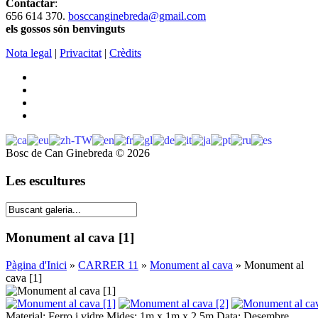
Contactar
:
656 614 370.
bosccanginebreda@gmail.co
m
els gossos són benvinguts
Nota legal
|
Privacitat
|
Crèdits
Bosc de Can Ginebreda
©
2026
Les escultures
Monument al cava [1]
Pàgina d'Inici
»
CARRER 11
»
Monument al cava
» Monument al
cava [1]
Material: Ferro i vidre Mides: 1m x 1m x 2,5m Data: Desembre