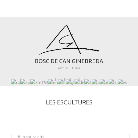
B
O
S
C
D
E
C
A
N
G
I
N
E
B
R
E
D
A
ART I CULTURA
LES ESCULTURES