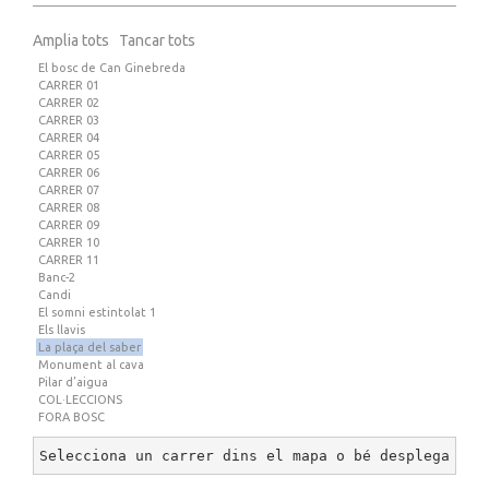
Amplia tots
Tancar tots
El bosc de Can Ginebreda
CARRER 01
CARRER 02
CARRER 03
CARRER 04
CARRER 05
CARRER 06
CARRER 07
CARRER 08
CARRER 09
CARRER 10
CARRER 11
Banc-2
Candi
El somni estintolat 1
Els llavis
La plaça del saber
Monument al cava
Pilar d’aigua
COL·LECCIONS
FORA BOSC
Selecciona un carrer dins el mapa o bé desplega un 