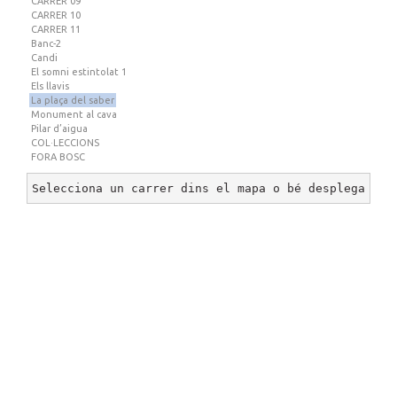
CARRER 09
CARRER 10
CARRER 11
Banc-2
Candi
El somni estintolat 1
Els llavis
La plaça del saber
Monument al cava
Pilar d’aigua
COL·LECCIONS
FORA BOSC
Selecciona un carrer dins el mapa o bé desplega un 