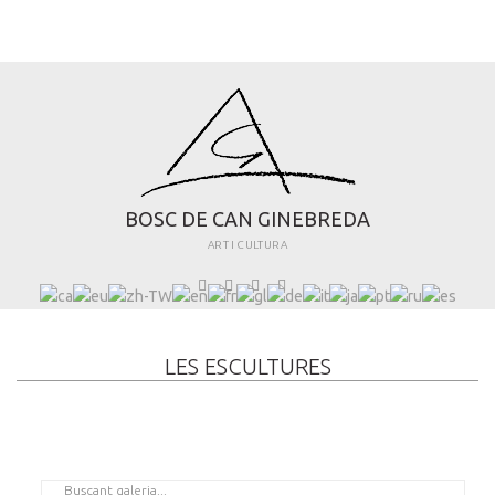
B
O
S
C
D
E
C
A
N
G
I
N
E
B
R
E
D
A
ART I CULTURA
LES ESCULTURES