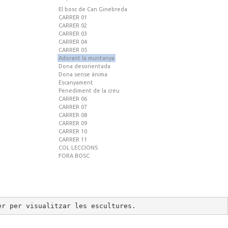
El bosc de Can Ginebreda
CARRER 01
CARRER 02
CARRER 03
CARRER 04
CARRER 05
Adorant la muntanya
Dona desorientada
Dona sense ànima
Escanyament
Penediment de la creu
CARRER 06
CARRER 07
CARRER 08
CARRER 09
CARRER 10
CARRER 11
COL·LECCIONS
FORA BOSC
er per visualitzar les escultures.