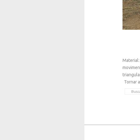
Material
moviment 
triangula
Tornar a