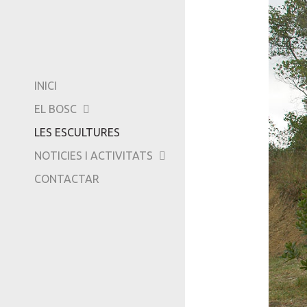
AMICS DE CAN GINE
VÍDEOS
-
TRIPADVISOR
INICI
EL BOSC
LES ESCULTURES
NOTICIES I ACTIVITATS
CONTACTAR