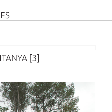
RES
TANYA [3]