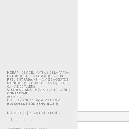
HORARI
: DE 9 DEL MATÍ A 6 DE LA TARDA.
ESTIU
: DE 8 DEL MATÍ A 8 DEL VESPRE.
PREU ENTRADA
: 4€.
(NOMÉS S'ACCEPTEN
MONEDES D'UN EURO. HI HA MÀQUINA DE
CANVI DE BITLLETS
)
VISITA GUIADA
: 5€
(MÉS DE 20 PERSONES)
CONTACTAR
:
656 614 370.
BOSCCANGINEBREDA@GMAIL.CO
M
ELS GOSSOS SÓN BENVINGUTS
NOTA LEGAL
|
PRIVACITAT
|
CRÈDITS