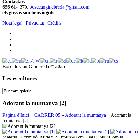
Contactar
:
656 614 370.
bosccanginebreda@gmail.co
m
els gossos són benvinguts
Nota legal
|
Privacitat
|
Crèdits
Bosc de Can Ginebreda
©
2026
Les escultures
Adorant la muntanya [2]
Pàgina d'Inici
»
CARRER 05
»
Adorant la muntanya
» Adorant la
muntanya [2]
Material: Formigó. Mides: 238x90x90 cm. Data: 1987 Com la