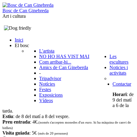
B
o
s
c
d
e
C
a
n
G
i
n
e
b
r
e
d
a
Art i cultura
Inici
El bosc
L'artista
NO HO HAS VIST MAI
Les
Com arribar-hi...
escultures
Amics de Can Gineberda
Noticies i
-
activitats
Tripadvisor
Notícies
Contactar
Festes
Horari
: de
Exposicions
9 del matí
Vídeos
a 6 de la
tarda.
Estiu
: de 8 del matí a 8 del vespre.
Preu entrada
: 4€.
(només s'accepten monedes d'un euro. hi ha màquina de canvi de
bitllets
)
Visita guiada
: 5€
(més de 20 persones)