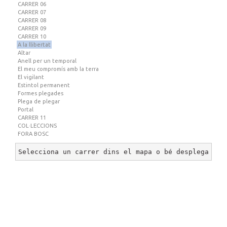
CARRER 06
CARRER 07
CARRER 08
CARRER 09
CARRER 10
A la llibertat
Altar
Anell per un temporal
El meu compromís amb la terra
El vigilant
Estintol permanent
Formes plegades
Plega de plegar
Portal
CARRER 11
COL·LECCIONS
FORA BOSC
Selecciona un carrer dins el mapa o bé desplega un 