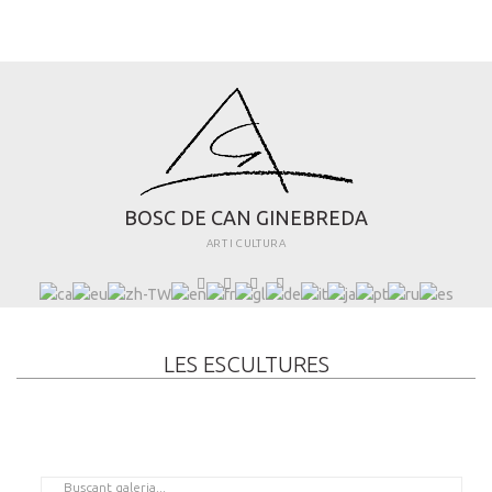
B
O
S
C
D
E
C
A
N
G
I
N
E
B
R
E
D
A
ART I CULTURA
LES ESCULTURES