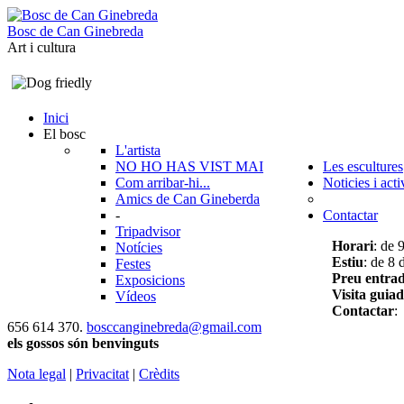
B
o
s
c
d
e
C
a
n
G
i
n
e
b
r
e
d
a
Art i cultura
Inici
El bosc
L'artista
NO HO HAS VIST MAI
Les escultures
Com arribar-hi...
Noticies i acti
Amics de Can Gineberda
-
Contactar
Tripadvisor
Horari
: de 
Notícies
Estiu
: de 8 
Festes
Preu entra
Exposicions
Visita guia
Vídeos
Contactar
:
656 614 370.
bosccanginebreda@gmail.co
m
els gossos són benvinguts
Nota legal
|
Privacitat
|
Crèdits