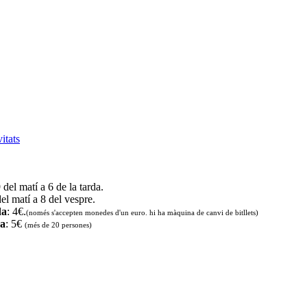
vitats
9 del matí a 6 de la tarda.
del matí a 8 del vespre.
da
: 4€.
(només s'accepten monedes d'un euro. hi ha màquina de canvi de bitllets
)
da
: 5€
(més de 20 persones)