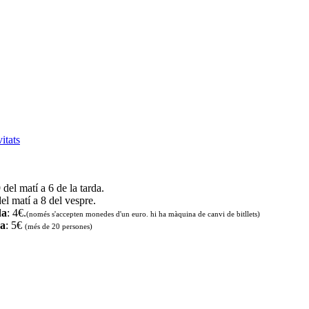
vitats
9 del matí a 6 de la tarda.
del matí a 8 del vespre.
da
: 4€.
(només s'accepten monedes d'un euro. hi ha màquina de canvi de bitllets
)
da
: 5€
(més de 20 persones)