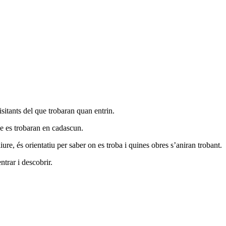
isitants del que trobaran quan entrin.
ue es trobaran en cadascun.
iure, és orientatiu per saber on es troba i quines obres s’aniran trobant.
trar i descobrir.