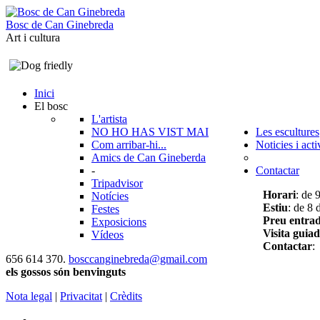
B
o
s
c
d
e
C
a
n
G
i
n
e
b
r
e
d
a
Art i cultura
Inici
El bosc
L'artista
NO HO HAS VIST MAI
Les escultures
Com arribar-hi...
Noticies i acti
Amics de Can Gineberda
-
Contactar
Tripadvisor
Horari
: de 
Notícies
Estiu
: de 8 
Festes
Preu entra
Exposicions
Visita guia
Vídeos
Contactar
:
656 614 370.
bosccanginebreda@gmail.co
m
els gossos són benvinguts
Nota legal
|
Privacitat
|
Crèdits