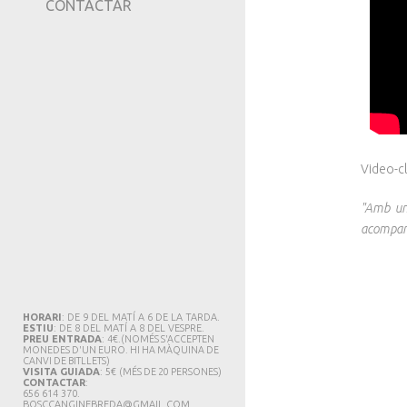
TRIPADVISOR
CONTACTAR
Video-cl
"Amb una
acompan
HORARI
: DE 9 DEL MATÍ A 6 DE LA TARDA.
ESTIU
: DE 8 DEL MATÍ A 8 DEL VESPRE.
PREU ENTRADA
: 4€.
(NOMÉS S'ACCEPTEN
MONEDES D'UN EURO. HI HA MÀQUINA DE
CANVI DE BITLLETS
)
VISITA GUIADA
: 5€
(MÉS DE 20 PERSONES)
CONTACTAR
:
656 614 370.
BOSCCANGINEBREDA@GMAIL.CO
M