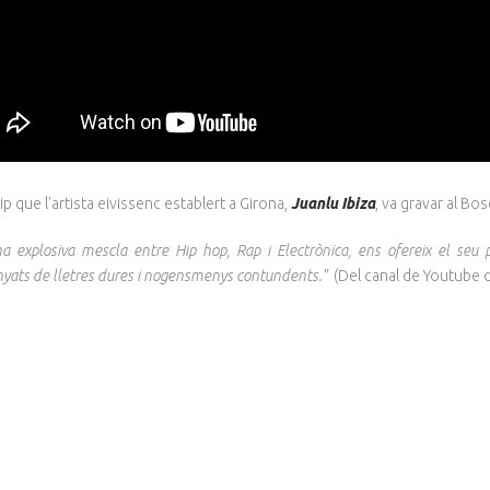
ip que l'artista eivissenc establert a Girona,
Juanlu Ibiza
, va gravar al Bo
 explosiva mescla entre Hip hop, Rap i Electrònica, ens ofereix el seu po
yats de lletres dures i nogensmenys contundents."
(Del canal de Youtube