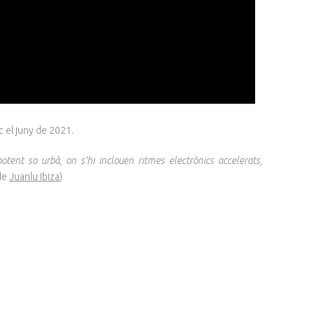
sc el juny de 2021.
tent so urbà, on s'hi inclouen ritmes electrònics accelerats,
 de
Juanlu Ibiza
)