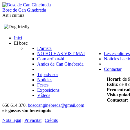
B
o
s
c
d
e
C
a
n
G
i
n
e
b
r
e
d
a
Art i cultura
Inici
El bosc
L'artista
NO HO HAS VIST MAI
Les escultures
Com arribar-hi...
Noticies i acti
Amics de Can Gineberda
-
Contactar
Tripadvisor
Horari
: de 
Notícies
Estiu
: de 8 
Festes
Preu entra
Exposicions
Visita guia
Vídeos
Contactar
:
656 614 370.
bosccanginebreda@gmail.co
m
els gossos són benvinguts
Nota legal
|
Privacitat
|
Crèdits