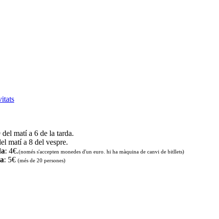
vitats
9 del matí a 6 de la tarda.
del matí a 8 del vespre.
da
: 4€.
(només s'accepten monedes d'un euro. hi ha màquina de canvi de bitllets
)
da
: 5€
(més de 20 persones)