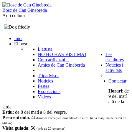
B
o
s
c
d
e
C
a
n
G
i
n
e
b
r
e
d
a
Art i cultura
Inici
El bosc
L'artista
NO HO HAS VIST MAI
Les
Com arribar-hi...
escultures
Amics de Can Gineberda
Noticies i
-
activitats
Tripadvisor
Notícies
Contactar
Festes
Horari
: de
Exposicions
9 del matí
Vídeos
a 6 de la
tarda.
Estiu
: de 8 del matí a 8 del vespre.
Preu entrada
: 4€.
(només s'accepten monedes d'un euro. hi ha màquina de canvi de
bitllets
)
Visita guiada
: 5€
(més de 20 persones)