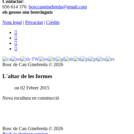
Contactar
:
656 614 370.
bosccanginebreda@gmail.co
m
els gossos són benvinguts
Nota legal
|
Privacitat
|
Crèdits
Bosc de Can Ginebreda
©
2026
L'altar de les formes
on 02 Febrer 2015
Nova escultura en construcció
Bosc de Can Ginebreda
©
2026
Back to desktop version